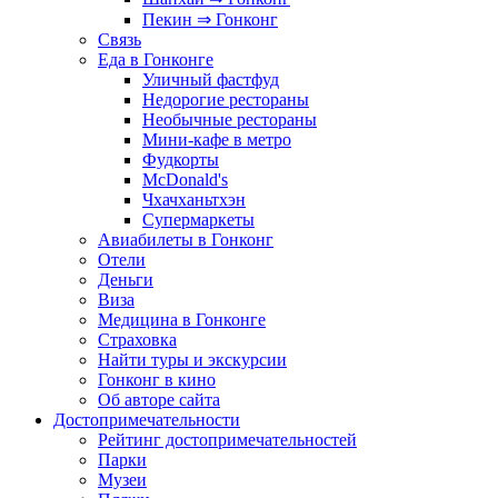
Пекин ⇒ Гонконг
Связь
Еда в Гонконге
Уличный фастфуд
Недорогие рестораны
Необычные рестораны
Мини-кафе в метро
Фудкорты
McDonald's
Чхачханьтхэн
Супермаркеты
Авиабилеты в Гонконг
Отели
Деньги
Виза
Медицина в Гонконге
Страховка
Найти туры и экскурсии
Гонконг в кино
Об авторе сайта
Достопримечательности
Рейтинг достопримечательностей
Парки
Музеи