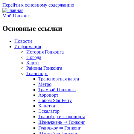
Перейти к основному содержанию
Мой Гонконг
Основные ссылки
Новости
Информация
История Гонконга
Погода
Карты
Районы Гонконга
Транспорт
Транспортная карта
Метро
Трамвай Гонконга
Аэропорт
Паром Star Ferry
Канатка
Эскалатор
Трансфер из аэропорта
Шэньчжэнь ⇒ Гонконг
Гуанчжоу ⇒ Гонконг
Шанхай ⇒ Гонконг