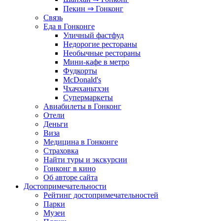
Пекин ⇒ Гонконг
Связь
Еда в Гонконге
Уличный фастфуд
Недорогие рестораны
Необычные рестораны
Мини-кафе в метро
Фудкорты
McDonald's
Чхачханьтхэн
Супермаркеты
Авиабилеты в Гонконг
Отели
Деньги
Виза
Медицина в Гонконге
Страховка
Найти туры и экскурсии
Гонконг в кино
Об авторе сайта
Достопримечательности
Рейтинг достопримечательностей
Парки
Музеи