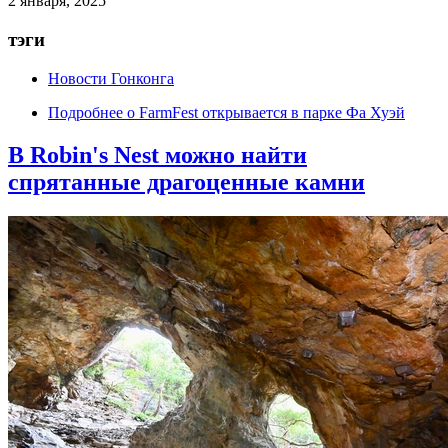
2 января, 2025
тэги
Новости Гонконга
Подробнее
о FarmFest открывается в парке Фа Хуэй
В Robin's Nest можно найти
спрятанные драгоценные камни