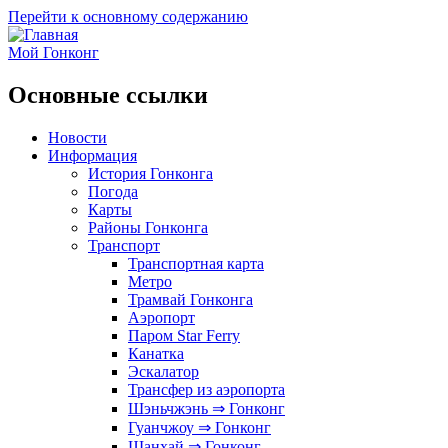
Перейти к основному содержанию
Мой Гонконг
Основные ссылки
Новости
Информация
История Гонконга
Погода
Карты
Районы Гонконга
Транспорт
Транспортная карта
Метро
Трамвай Гонконга
Аэропорт
Паром Star Ferry
Канатка
Эскалатор
Трансфер из аэропорта
Шэньчжэнь ⇒ Гонконг
Гуанчжоу ⇒ Гонконг
Шанхай ⇒ Гонконг