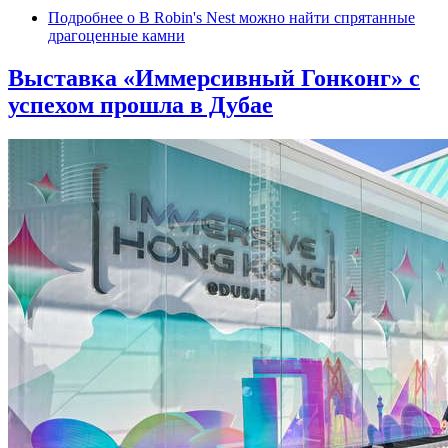
Подробнее
о В Robin's Nest можно найти спрятанные
драгоценные камни
Выставка «Иммерсивный Гонконг» с
успехом прошла в Дубае