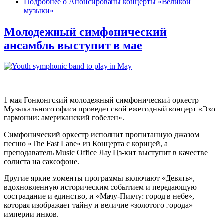
Подробнее
о Анонсированы концерты «Великой
музыки»
Молодежный симфонический
ансамбль выступит в мае
1 мая Гонконгский молодежный симфонический оркестр
Музыкального офиса проведет свой ежегодный концерт
«Эхо
гармонии: американский гобелен».
Симфонический оркестр исполнит пропитанную джазом
песню «The Fast Lane» из Концерта с корицей, а
преподаватель Music Office Лау Цз-кит выступит в качестве
солиста на саксофоне.
Другие яркие моменты программы включают «Девять»,
вдохновленную историческим событием и передающую
сострадание и единство, и «Мачу-Пикчу: город в небе»,
которая изображает тайну и величие «золотого города»
империи инков.