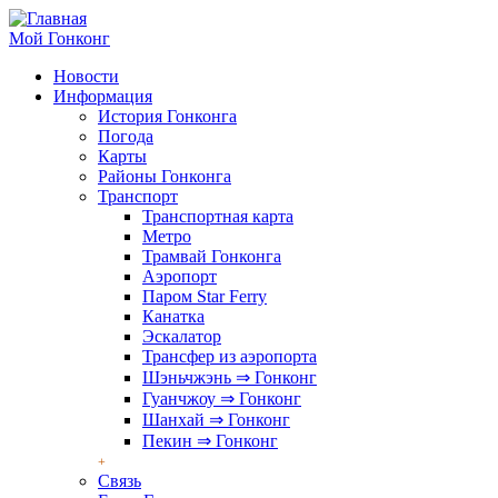
Перейти
к
Мой Гонконг
основному
Новости
содержанию
Информация
Основные
История Гонконга
ссылки
Погода
Карты
Районы Гонконга
Транспорт
Транспортная карта
Метро
Трамвай Гонконга
Аэропорт
Паром Star Ferry
Канатка
Эскалатор
Трансфер из аэропорта
Шэньчжэнь ⇒ Гонконг
Гуанчжоу ⇒ Гонконг
Шанхай ⇒ Гонконг
Пекин ⇒ Гонконг
Связь