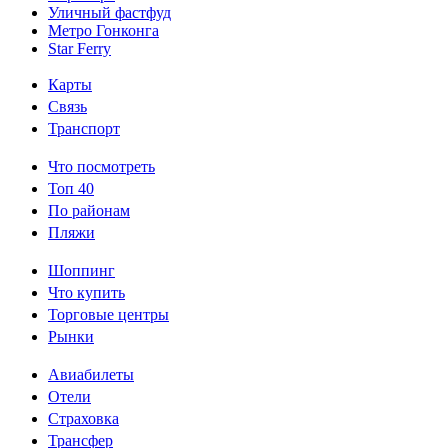
Уличный фастфуд
Метро Гонконга
Star Ferry
Карты
Информация
Связь
Транспорт
1
Что посмотреть
Что
Топ 40
По районам
посмотреть
Пляжи
bottom
Шоппинг
Шоппинг
Что купить
Торговые центры
bottom
Рынки
Авиабилеты
bottom
Отели
Страховка
4
Трансфер