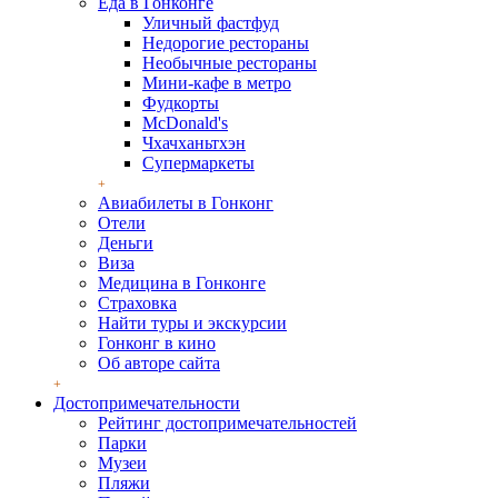
Еда в Гонконге
Уличный фастфуд
Недорогие рестораны
Необычные рестораны
Мини-кафе в метро
Фудкорты
McDonald's
Чхачханьтхэн
Супермаркеты
Авиабилеты в Гонконг
Отели
Деньги
Виза
Медицина в Гонконге
Страховка
Найти туры и экскурсии
Гонконг в кино
Об авторе сайта
Достопримечательности
Рейтинг достопримечательностей
Парки
Музеи
Пляжи