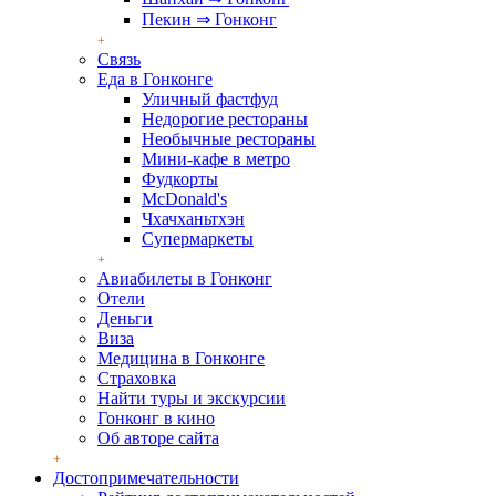
Пекин ⇒ Гонконг
Связь
Еда в Гонконге
Уличный фастфуд
Недорогие рестораны
Необычные рестораны
Мини-кафе в метро
Фудкорты
McDonald's
Чхачханьтхэн
Супермаркеты
Авиабилеты в Гонконг
Отели
Деньги
Виза
Медицина в Гонконге
Страховка
Найти туры и экскурсии
Гонконг в кино
Об авторе сайта
Достопримечательности