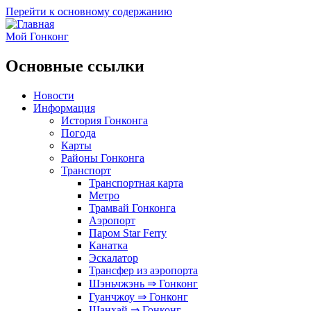
Перейти к основному содержанию
Мой Гонконг
Основные ссылки
Новости
Информация
История Гонконга
Погода
Карты
Районы Гонконга
Транспорт
Транспортная карта
Метро
Трамвай Гонконга
Аэропорт
Паром Star Ferry
Канатка
Эскалатор
Трансфер из аэропорта
Шэньчжэнь ⇒ Гонконг
Гуанчжоу ⇒ Гонконг
Шанхай ⇒ Гонконг