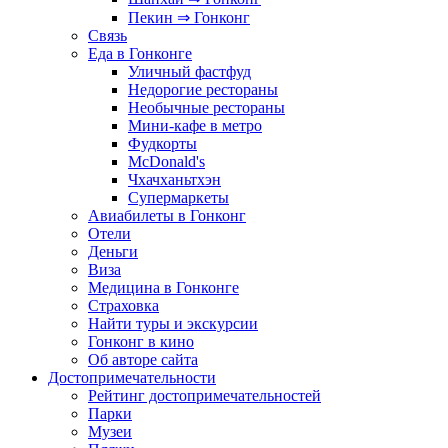
Пекин ⇒ Гонконг
Связь
Еда в Гонконге
Уличный фастфуд
Недорогие рестораны
Необычные рестораны
Мини-кафе в метро
Фудкорты
McDonald's
Чхачханьтхэн
Супермаркеты
Авиабилеты в Гонконг
Отели
Деньги
Виза
Медицина в Гонконге
Страховка
Найти туры и экскурсии
Гонконг в кино
Об авторе сайта
Достопримечательности
Рейтинг достопримечательностей
Парки
Музеи