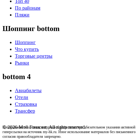
Топ 40
По районам
Пляжи
Шоппинг bottom
Шоппинг
Что купить
Торговые центры
Рынки
bottom 4
Авиабилеты
Отели
Страховка
Трансфер
© 2026 Мой Гонконг, All rights reserved.
Цитирование текстовых материалов разрешено при обязательном указании активной
гиперссылки на источник my-hk.ru. Иное использование материалов без письменного
согласия правообладателя запрещено.