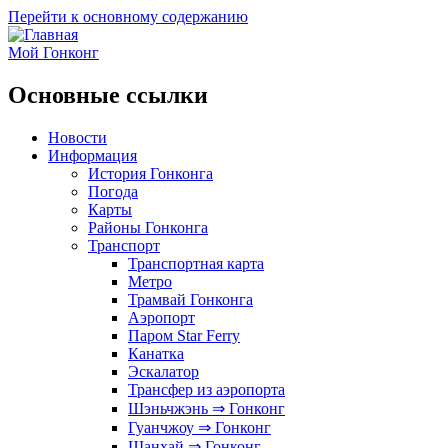
Перейти к основному содержанию
Мой Гонконг
Основные ссылки
Новости
Информация
История Гонконга
Погода
Карты
Районы Гонконга
Транспорт
Транспортная карта
Метро
Трамвай Гонконга
Аэропорт
Паром Star Ferry
Канатка
Эскалатор
Трансфер из аэропорта
Шэньчжэнь ⇒ Гонконг
Гуанчжоу ⇒ Гонконг
Шанхай ⇒ Гонконг