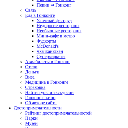
Пекин ⇒ Гонконг
Связь
Еда в Гонконге
Уличный фастфуд
Недорогие рестораны
Необычные рестораны
Мини-кафе в метро
Фудкорты
McDonald's
Чхачханьтхэн
Супермаркеты
Авиабилеты в Гонконг
Отели
Деньги
Виза
Медицина в Гонконге
Страховка
Найти туры и экскурсии
Гонконг в кино
Об авторе сайта
Достопримечательности
Рейтинг достопримечательностей
Парки
Музеи