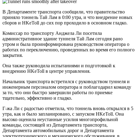
В Департаменте транспорта сообщили, что правительство
приняло тоннель Тай Лам в 0:00 утра, и что внедрение новых
сборов и HKeToll до сих пор проходило в основном гладко.
Комиссар по транспорту Анджела Ли посетила
административное здание туннеля Тай Лам сегодня рано
утром и была проинформирована руководством оператора о
работах по переключению, проведенных во время его полного
закрытия.
Она также руководила испытаниями и подготовкой к
внедрению HKeToll в центре управления.
Начальник транспорта встретился с руководством туннеля и
инженерным персоналом оператора и поблагодарил команду
за то, что они быстро завершили работы по приемке
тщательно, эффективно и гладко.
Г-жа Ли с радостью отметила, что тоннель вновь открылся в 5
утра, как и было запланировано, с запуском HKeToll. Она
высоко оценила неустанные усилия многопрофильной
команды, состоящей из Департамента транспорта,
Департамента автомобильных дорог и Департамента
электротехнического и механического обслуживания, в