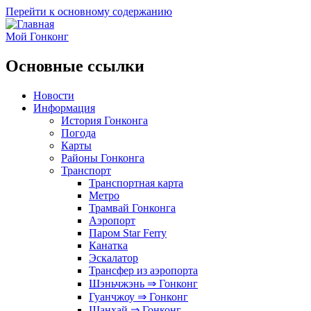
Перейти к основному содержанию
Мой Гонконг
Основные ссылки
Новости
Информация
История Гонконга
Погода
Карты
Районы Гонконга
Транспорт
Транспортная карта
Метро
Трамвай Гонконга
Аэропорт
Паром Star Ferry
Канатка
Эскалатор
Трансфер из аэропорта
Шэньчжэнь ⇒ Гонконг
Гуанчжоу ⇒ Гонконг
Шанхай ⇒ Гонконг