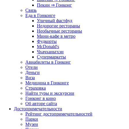
Пекин ⇒ Гонконг
Связь
Еда в Гонконге
Уличный фастфуд
Недорогие рестораны
Необычные рестораны
Мини-кафе в метро
Фудкорты
McDonald's
Чхачханьтхэн
Супермаркеты
Авиабилеты в Гонконг
Отели
Деньги
Виза
Медицина в Гонконге
Страховка
Найти туры и экскурсии
Гонконг в кино
Об авторе сайта
Достопримечательности
Рейтинг достопримечательностей
Парки
Музеи