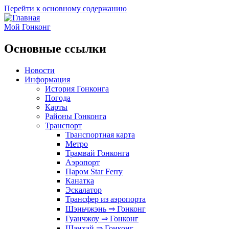
Перейти к основному содержанию
Мой Гонконг
Основные ссылки
Новости
Информация
История Гонконга
Погода
Карты
Районы Гонконга
Транспорт
Транспортная карта
Метро
Трамвай Гонконга
Аэропорт
Паром Star Ferry
Канатка
Эскалатор
Трансфер из аэропорта
Шэньчжэнь ⇒ Гонконг
Гуанчжоу ⇒ Гонконг
Шанхай ⇒ Гонконг