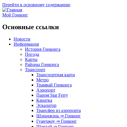
Перейти к основному содержанию
Мой Гонконг
Основные ссылки
Новости
Информация
История Гонконга
Погода
Карты
Районы Гонконга
Транспорт
Транспортная карта
Метро
Трамвай Гонконга
Аэропорт
Паром Star Ferry
Канатка
Эскалатор
Трансфер из аэропорта
Шэньчжэнь ⇒ Гонконг
Гуанчжоу ⇒ Гонконг
Шанхай ⇒ Гонконг