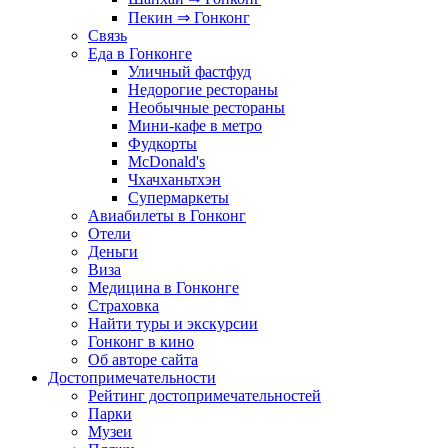
Пекин ⇒ Гонконг
Связь
Еда в Гонконге
Уличный фастфуд
Недорогие рестораны
Необычные рестораны
Мини-кафе в метро
Фудкорты
McDonald's
Чхачханьтхэн
Супермаркеты
Авиабилеты в Гонконг
Отели
Деньги
Виза
Медицина в Гонконге
Страховка
Найти туры и экскурсии
Гонконг в кино
Об авторе сайта
Достопримечательности
Рейтинг достопримечательностей
Парки
Музеи