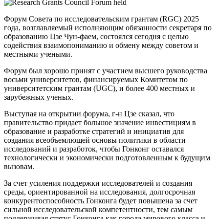
Форум Совета по исследовательским грантам (RGC) 2025
года, возглавляемый исполняющим обязанности секретаря по
образованию Цзе Чун-фаем, состоялся сегодня с целью
содействия взаимопониманию и обмену между советом и
местными учеными.
Форум был хорошо принят с участием высшего руководства
восьми университетов, финансируемых Комитетом по
университетским грантам (UGC), и более 400 местных и
зарубежных ученых.
Выступая на открытии форума, г-н Цзе сказал, что
правительство придает большое значение инвестициям в
образование и разработке стратегий и инициатив для
создания всеобъемлющей основы политики в области
исследований и разработок, чтобы Гонконг оставался
технологически и экономически подготовленным к будущим
вызовам.
За счет усиления поддержки исследователей и создания
среды, ориентированной на исследования, долгосрочная
конкурентоспособность Гонконга будет повышена за счет
сильной исследовательской компетентности, тем самым
поддерживая статус Гонконга как города мирового класса и