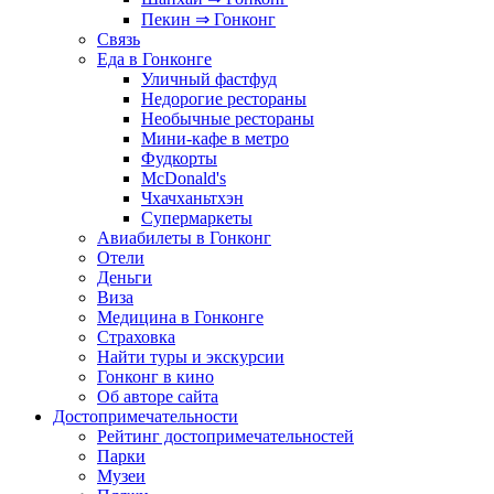
Пекин ⇒ Гонконг
Связь
Еда в Гонконге
Уличный фастфуд
Недорогие рестораны
Необычные рестораны
Мини-кафе в метро
Фудкорты
McDonald's
Чхачханьтхэн
Супермаркеты
Авиабилеты в Гонконг
Отели
Деньги
Виза
Медицина в Гонконге
Страховка
Найти туры и экскурсии
Гонконг в кино
Об авторе сайта
Достопримечательности
Рейтинг достопримечательностей
Парки
Музеи