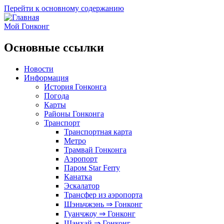
Перейти к основному содержанию
Мой Гонконг
Основные ссылки
Новости
Информация
История Гонконга
Погода
Карты
Районы Гонконга
Транспорт
Транспортная карта
Метро
Трамвай Гонконга
Аэропорт
Паром Star Ferry
Канатка
Эскалатор
Трансфер из аэропорта
Шэньчжэнь ⇒ Гонконг
Гуанчжоу ⇒ Гонконг
Шанхай ⇒ Гонконг