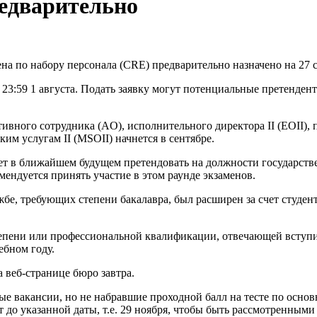
редварительно
на по набору персонала (CRE) предварительно назначено на 27 с
в 23:59 1 августа. Подать заявку могут потенциальные претенд
вного сотрудника (AO), исполнительного директора II (EOII), 
ким услугам II (MSOII) начнется в сентябре.
ует в ближайшем будущем претендовать на должности государст
ендуется принять участие в этом раунде экзаменов.
бе, требующих степени бакалавра, был расширен за счет студент
 степени или профессиональной квалификации, отвечающей вступ
ебном году.
 веб-странице бюро завтра.
ые вакансии, но не набравшие проходной балл на тесте по осно
 до указанной даты, т.е. 29 ноября, чтобы быть рассмотренными 