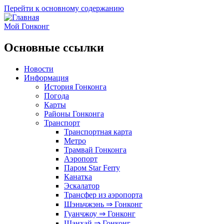
Перейти к основному содержанию
Мой Гонконг
Основные ссылки
Новости
Информация
История Гонконга
Погода
Карты
Районы Гонконга
Транспорт
Транспортная карта
Метро
Трамвай Гонконга
Аэропорт
Паром Star Ferry
Канатка
Эскалатор
Трансфер из аэропорта
Шэньчжэнь ⇒ Гонконг
Гуанчжоу ⇒ Гонконг
Шанхай ⇒ Гонконг