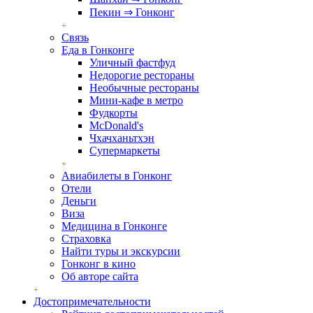
Пекин ⇒ Гонконг
Связь
Еда в Гонконге
Уличный фастфуд
Недорогие рестораны
Необычные рестораны
Мини-кафе в метро
Фудкорты
McDonald's
Чхачханьтхэн
Супермаркеты
Авиабилеты в Гонконг
Отели
Деньги
Виза
Медицина в Гонконге
Страховка
Найти туры и экскурсии
Гонконг в кино
Об авторе сайта
Достопримечательности