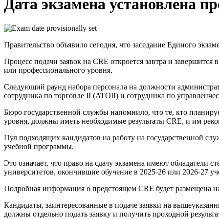
Дата экзамена установлена п
Правительство объявило сегодня, что заседание Единого экзаме
Процесс подачи заявок на CRE откроется завтра и завершится 
или профессионального уровня.
Следующий раунд набора персонала на должности администрати
сотрудника по торговле II (ATOII) и сотрудника по управленчес
Бюро государственной службы напомнило, что те, кто планир
уровня, должны иметь необходимые результаты CRE, и им реком
Пул подходящих кандидатов на работу на государственной служ
учебной программы.
Это означает, что право на сдачу экзамена имеют обладатели
университетов, окончившие обучение в 2025-26 или 2026-27 уч
Подробная информация о предстоящем CRE будет размещена на
Кандидаты, заинтересованные в подаче заявки на вышеуказанн
должны отдельно подать заявку и получить проходной результат