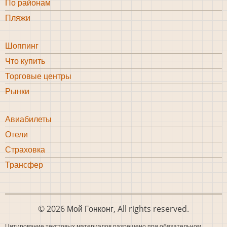
bottom
По районам
Пляжи
Шоппинг
Шоппинг
Что купить
bottom
Торговые центры
Рынки
Авиабилеты
bottom
Отели
4
Страховка
Трансфер
© 2026 Мой Гонконг, All rights reserved.
Цитирование текстовых материалов разрешено при обязательном