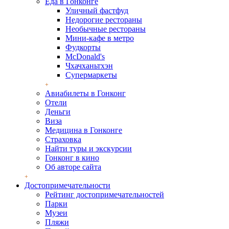
Еда в Гонконге
Уличный фастфуд
Недорогие рестораны
Необычные рестораны
Мини-кафе в метро
Фудкорты
McDonald's
Чхачханьтхэн
Супермаркеты
Авиабилеты в Гонконг
Отели
Деньги
Виза
Медицина в Гонконге
Страховка
Найти туры и экскурсии
Гонконг в кино
Об авторе сайта
Достопримечательности
Рейтинг достопримечательностей
Парки
Музеи
Пляжи