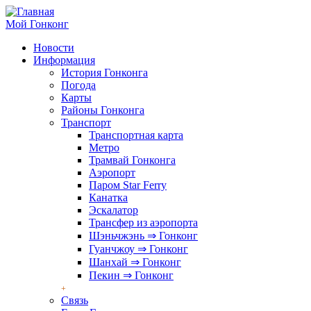
Перейти
к
Мой Гонконг
основному
Новости
содержанию
Информация
Основные
История Гонконга
ссылки
Погода
Карты
Районы Гонконга
Транспорт
Транспортная карта
Метро
Трамвай Гонконга
Аэропорт
Паром Star Ferry
Канатка
Эскалатор
Трансфер из аэропорта
Шэньчжэнь ⇒ Гонконг
Гуанчжоу ⇒ Гонконг
Шанхай ⇒ Гонконг
Пекин ⇒ Гонконг
Связь