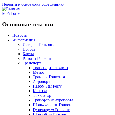
Перейти к основному содержанию
Мой Гонконг
Основные ссылки
Новости
Информация
История Гонконга
Погода
Карты
Районы Гонконга
Транспорт
Транспортная карта
Метро
Трамвай Гонконга
Аэропорт
Паром Star Ferry
Канатка
Эскалатор
Трансфер из аэропорта
Шэньчжэнь ⇒ Гонконг
Гуанчжоу ⇒ Гонконг
Шанхай ⇒ Гонконг