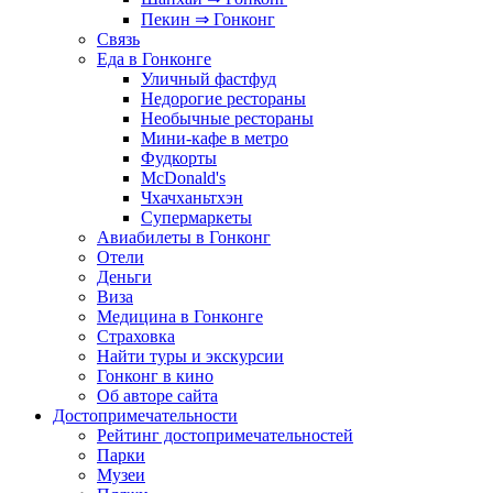
Пекин ⇒ Гонконг
Связь
Еда в Гонконге
Уличный фастфуд
Недорогие рестораны
Необычные рестораны
Мини-кафе в метро
Фудкорты
McDonald's
Чхачханьтхэн
Супермаркеты
Авиабилеты в Гонконг
Отели
Деньги
Виза
Медицина в Гонконге
Страховка
Найти туры и экскурсии
Гонконг в кино
Об авторе сайта
Достопримечательности
Рейтинг достопримечательностей
Парки
Музеи