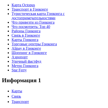
Карта Octopus
Транспорт в Гонконге
Туристическая карта Гонконга с
достопримечательностями
Что привезти из Гонконга
Что посмотреть: Top 40
Районы Гонконга
Связь в Гонконге
Карты Гонконга
Торговые центры Гонконга
Alipay в Гонконге
Шоппинг в Гонконге
Аэропорт
Уличный фастфуд
Метро Гонконга
Star Ferry
Информация 1
Карты
Связь
Транспорт