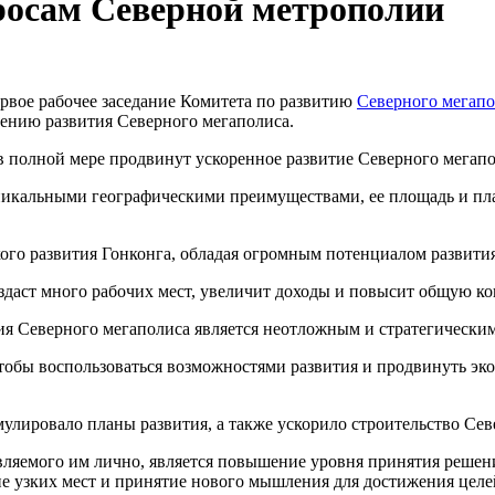
росам Северной метрополии
ервое рабочее заседание Комитета по развитию
Северного мегапо
рению развития Северного мегаполиса.
 в полной мере продвинут ускоренное развитие Северного мегап
 уникальными географическими преимуществами, ее площадь и пл
ого развития Гонконга, обладая огромным потенциалом развити
создаст много рабочих мест, увеличит доходы и повысит общую к
ия Северного мегаполиса является неотложным и стратегическим
чтобы воспользоваться возможностями развития и продвинуть эк
рмулировало планы развития, а также ускорило строительство Сев
авляемого им лично, является повышение уровня принятия реше
е узких мест и принятие нового мышления для достижения целе