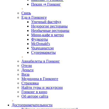
Пекин ⇒ Гонконг
Связь
Еда в Гонконге
Уличный фастфуд
Недорогие рестораны
Необычные рестораны
Мини-кафе в метро
Фудкорты
McDonald's
Чхачханьтхэн
Супермаркеты
Авиабилеты в Гонконг
Отели
Деньги
Виза
Медицина в Гонконге
Страховка
Найти туры и экскурсии
Гонконг в кино
Об авторе сайта
Достопримечательности