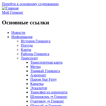
Перейти к основному содержанию
Мой Гонконг
Основные ссылки
Новости
Информация
История Гонконга
Погода
Карты
Районы Гонконга
Транспорт
Транспортная карта
Метро
Трамвай Гонконга
Аэропорт
Паром Star Ferry
Канатка
Эскалатор
Трансфер из аэропорта
Шэньчжэнь ⇒ Гонконг
Гуанчжоу ⇒ Гонконг
Шанхай ⇒ Гонконг