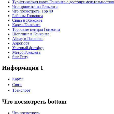
Туристическая карта Гонконга с достопримечательностям
Что привезти из Гонконга
Что посмотреть: Top 40
Районы Гонконга
Связь в Гонконге
Карты Гонконга
Торговые центры Гонконга
Шоппинг в Гонконге
Alipay в Гонконге
Аэропорт
Уличный фастфуд
Метро Гонконга
Star Ferry
Информация 1
Карты
Связь
Транспорт
Что посмотреть bottom
Что посмотреть