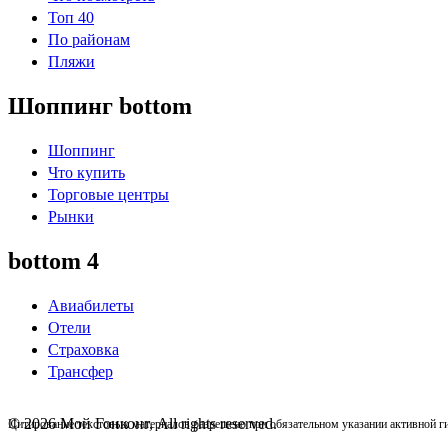
Топ 40
По районам
Пляжи
Шоппинг bottom
Шоппинг
Что купить
Торговые центры
Рынки
bottom 4
Авиабилеты
Отели
Страховка
Трансфер
© 2026 Мой Гонконг, All rights reserved.
Цитирование текстовых материалов разрешено при обязательном указании активной ги