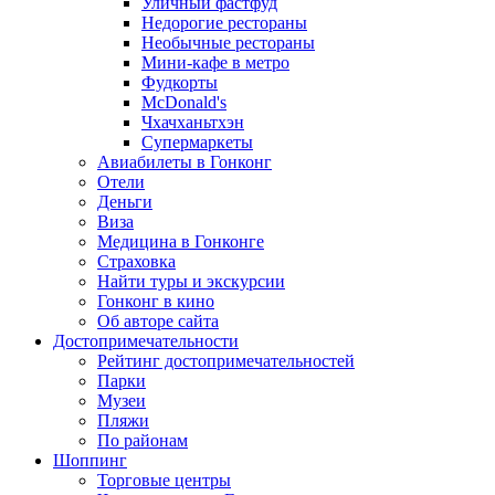
Уличный фастфуд
Недорогие рестораны
Необычные рестораны
Мини-кафе в метро
Фудкорты
McDonald's
Чхачханьтхэн
Супермаркеты
Авиабилеты в Гонконг
Отели
Деньги
Виза
Медицина в Гонконге
Страховка
Найти туры и экскурсии
Гонконг в кино
Об авторе сайта
Достопримечательности
Рейтинг достопримечательностей
Парки
Музеи
Пляжи
По районам
Шоппинг
Торговые центры