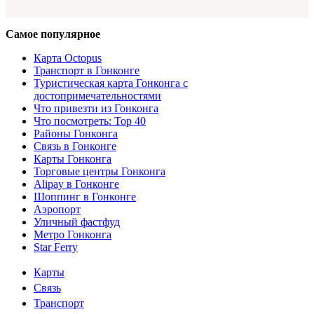
Самое популярное
Карта Octopus
Транспорт в Гонконге
Туристическая карта Гонконга с
достопримечательностями
Что привезти из Гонконга
Что посмотреть: Top 40
Районы Гонконга
Связь в Гонконге
Карты Гонконга
Торговые центры Гонконга
Alipay в Гонконге
Шоппинг в Гонконге
Аэропорт
Уличный фастфуд
Метро Гонконга
Star Ferry
Карты
Информация
Связь
Транспорт
1