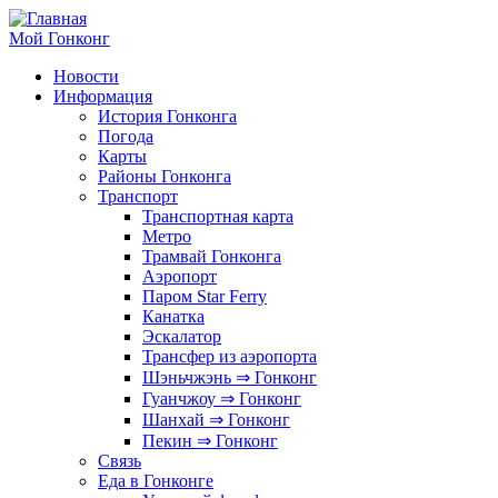
Перейти
к
Мой Гонконг
основному
Новости
содержанию
Информация
Основные
История Гонконга
ссылки
Погода
Карты
Районы Гонконга
Транспорт
Транспортная карта
Метро
Трамвай Гонконга
Аэропорт
Паром Star Ferry
Канатка
Эскалатор
Трансфер из аэропорта
Шэньчжэнь ⇒ Гонконг
Гуанчжоу ⇒ Гонконг
Шанхай ⇒ Гонконг
Пекин ⇒ Гонконг
Связь
Еда в Гонконге