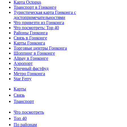
Карта Octopus
Транспорт в Гонконге
Туристическая карта Гонконга с
достопримечательностями
Что привезти из Гонконга
Что посмотреть: Top 40
Районы Гонконга
Связь в Гонконге
Карты Гонконга
Торговые центры Гонконга
Шоппинг в Гонконге
Alipay в Гонконге
Аэропорт
Уличный фастфуд
Метро Гонконга
Star Ferry
Карты
Информация
Связь
Транспорт
1
Что посмотреть
Что
Топ 40
По районам
посмотреть