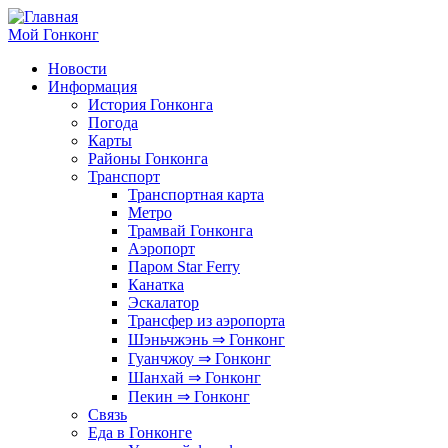
Перейти
к
Мой Гонконг
основному
Новости
содержанию
Информация
Основные
История Гонконга
ссылки
Погода
Карты
Районы Гонконга
Транспорт
Транспортная карта
Метро
Трамвай Гонконга
Аэропорт
Паром Star Ferry
Канатка
Эскалатор
Трансфер из аэропорта
Шэньчжэнь ⇒ Гонконг
Гуанчжоу ⇒ Гонконг
Шанхай ⇒ Гонконг
Пекин ⇒ Гонконг
Связь
Еда в Гонконге