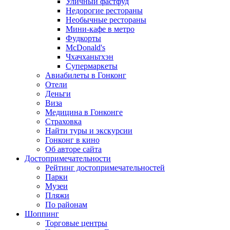
Уличный фастфуд
Недорогие рестораны
Необычные рестораны
Мини-кафе в метро
Фудкорты
McDonald's
Чхачханьтхэн
Супермаркеты
Авиабилеты в Гонконг
Отели
Деньги
Виза
Медицина в Гонконге
Страховка
Найти туры и экскурсии
Гонконг в кино
Об авторе сайта
Достопримечательности
Рейтинг достопримечательностей
Парки
Музеи
Пляжи
По районам
Шоппинг
Торговые центры