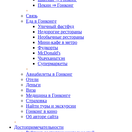
Пекин ⇒ Гонконг
Связь
Еда в Гонконге
Уличный фастфуд
Недорогие рестораны
Необычные рестораны
Мини-кафе в метро
Фудкорты
McDonald's
Чхачханьтхэн
Супермаркеты
Авиабилеты в Гонконг
Отели
Деньги
Виза
Медицина в Гонконге
Страховка
Найти туры и экскурсии
Гонконг в кино
Об авторе сайта
Достопримечательности