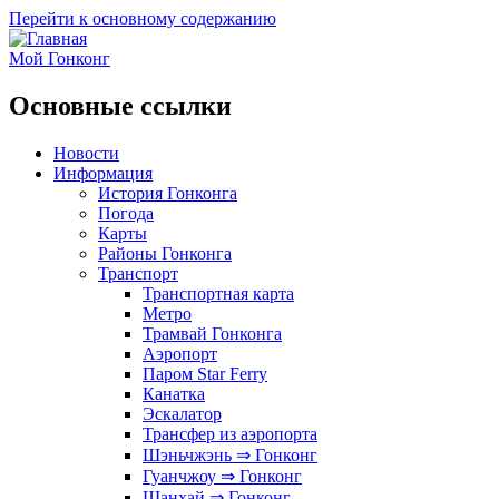
Перейти к основному содержанию
Мой Гонконг
Основные ссылки
Новости
Информация
История Гонконга
Погода
Карты
Районы Гонконга
Транспорт
Транспортная карта
Метро
Трамвай Гонконга
Аэропорт
Паром Star Ferry
Канатка
Эскалатор
Трансфер из аэропорта
Шэньчжэнь ⇒ Гонконг
Гуанчжоу ⇒ Гонконг
Шанхай ⇒ Гонконг