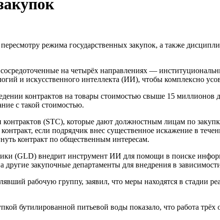
закупок
 пересмотру режима государственных закупок, а также дисципл
 сосредоточенные на четырёх направлениях — институциональны
гий и искусственного интеллекта (ИИ), чтобы комплексно усов
едении контрактов на товары стоимостью свыше 15 миллионов д
ние с такой стоимостью.
и контрактов (STC), которые дают должностным лицам по закуп
 контракт, если подрядчик внес существенное искажение в тече
гнуть контракт по общественным интересам.
тики (GLD) внедрит инструмент ИИ для помощи в поиске информ
на другие закупочные департаменты для внедрения в зависимости
явший рабочую группу, заявил, что меры находятся в стадии реа
пкой бутилированной питьевой воды показало, что работа трёх 