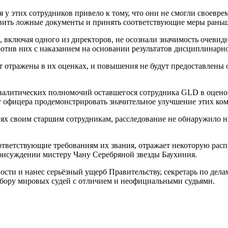
я у этих сотрудников привело к тому, что они не смогли своев
ыявить ложные документы и принять соответствующие меры рань
ов, включая одного из директоров, не осознали значимость очев
тив них с наказанием на основании результатов дисциплинарно
ут отражены в их оценках, и повышения не будут предоставлены
аналитических полномочий оставшегося сотрудника GLD в оценоч
 офицера продемонстрировать значительное улучшение этих ко
х своим старшим сотрудникам, расследование не обнаружило н
ответствующие требованиям их звания, отражает некоторую расп
рисуждении мистеру Чану Серебряной звезды Баухиния.
сти и нанес серьёзный ущерб Правительству, секретарь по дел
тбору мировых судей с отличием и неофициальными судьями.