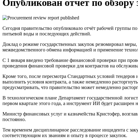
Опубликован отчет по обзору 
Сегодня правительство опубликовало отчёт рабочей группы по
питьевой воды и последующих действий.
Доклад о режиме государственных закупок резюмировал меры,
межведомственного обмена информацией и применение техноло
С 1 января введено требование финансовой проверки при пров
проведения финансовой проверки для контрактов на обслужива
Кроме того, после пересмотра Стандартных условий тендеров 
выполнить условия контракта, а также немедленно расторгнуть
предусматривать, что правительство может немедленно растор
В технологическом плане Департамент государственной логис
первом квартале этого года, а инструмент ИИ будет расширен 
Министр финансовых услуг и казначейства Кристофер, возглавл
постоянно.
Тем временем дисциплинарное расследование инцидента с заку
соответствующим их званиям и опыту в процессе закупок.