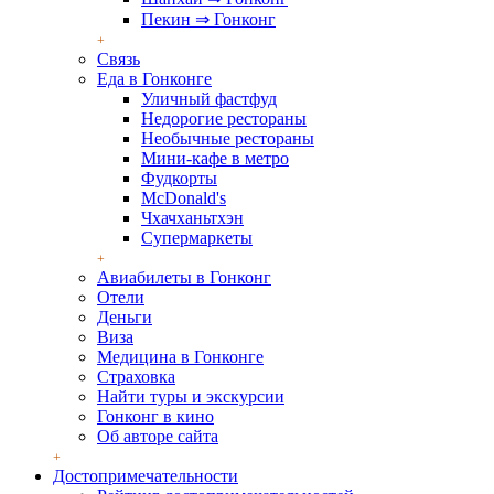
Пекин ⇒ Гонконг
Связь
Еда в Гонконге
Уличный фастфуд
Недорогие рестораны
Необычные рестораны
Мини-кафе в метро
Фудкорты
McDonald's
Чхачханьтхэн
Супермаркеты
Авиабилеты в Гонконг
Отели
Деньги
Виза
Медицина в Гонконге
Страховка
Найти туры и экскурсии
Гонконг в кино
Об авторе сайта
Достопримечательности