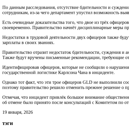
По данным расследования, отсутствие бдительности и суждени
сотрудникам, из-за чего департамент упустил возможность в
Есть очевидные доказательства того, что двое из трёх офицер
своевременно. Правительство начнёт дисциплинарные меры про
Недостатки в трудовой деятельности двух офицеров также буд
зарплаты в своих званиях.
Правительство отразит недостаток бдительности, суждения и 
Также будут вручены письменные рекомендации, требующие от
Идентифицировав офицеров, которые не сообщили о нарушения
государственной логистике Карлсона Чана в инциденте.
Однако тот факт, что эти трое офицеров GLD не выполнили со
поэтому правительство решило отменить прежнее решение о п
Отмечая, что инцидент привлёк большое внимание общественно
об отмене было принято после консультаций с Комитетом по о
19 января, 2026
тэги