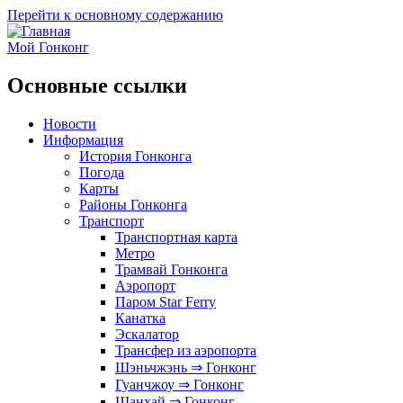
Перейти к основному содержанию
Мой Гонконг
Основные ссылки
Новости
Информация
История Гонконга
Погода
Карты
Районы Гонконга
Транспорт
Транспортная карта
Метро
Трамвай Гонконга
Аэропорт
Паром Star Ferry
Канатка
Эскалатор
Трансфер из аэропорта
Шэньчжэнь ⇒ Гонконг
Гуанчжоу ⇒ Гонконг
Шанхай ⇒ Гонконг