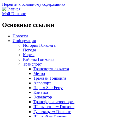
Перейти к основному содержанию
Мой Гонконг
Основные ссылки
Новости
Информация
История Гонконга
Погода
Карты
Районы Гонконга
Транспорт
Транспортная карта
Метро
Трамвай Гонконга
Аэропорт
Паром Star Ferry
Канатка
Эскалатор
Трансфер из аэропорта
Шэньчжэнь ⇒ Гонконг
Гуанчжоу ⇒ Гонконг
Шанхай ⇒ Гонконг