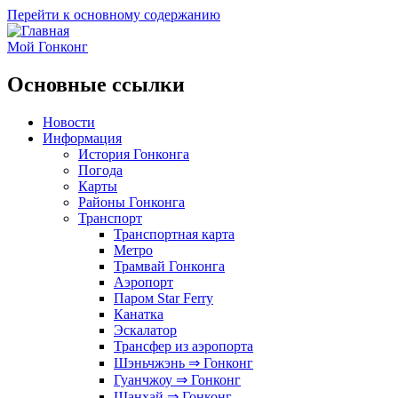
Перейти к основному содержанию
Мой Гонконг
Основные ссылки
Новости
Информация
История Гонконга
Погода
Карты
Районы Гонконга
Транспорт
Транспортная карта
Метро
Трамвай Гонконга
Аэропорт
Паром Star Ferry
Канатка
Эскалатор
Трансфер из аэропорта
Шэньчжэнь ⇒ Гонконг
Гуанчжоу ⇒ Гонконг
Шанхай ⇒ Гонконг