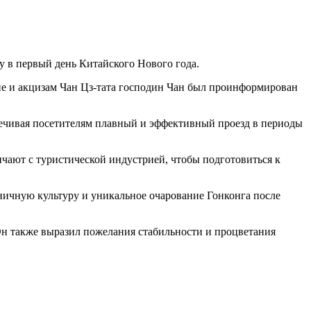
у в первый день Китайского Нового года.
не и акцизам Чан Цз-тата господин Чан был проинформирован
печивая посетителям плавный и эффективный проезд в периоды
чают с туристической индустрией, чтобы подготовиться к
дничную культуру и уникальное очарование Гонконга после
 Он также выразил пожелания стабильности и процветания