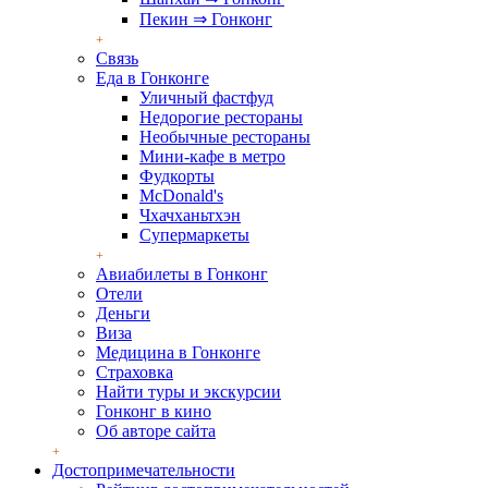
Пекин ⇒ Гонконг
Связь
Еда в Гонконге
Уличный фастфуд
Недорогие рестораны
Необычные рестораны
Мини-кафе в метро
Фудкорты
McDonald's
Чхачханьтхэн
Супермаркеты
Авиабилеты в Гонконг
Отели
Деньги
Виза
Медицина в Гонконге
Страховка
Найти туры и экскурсии
Гонконг в кино
Об авторе сайта
Достопримечательности