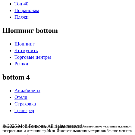
Топ 40
По районам
Пляжи
Шоппинг bottom
Шоппинг
Что купить
Торговые центры
Рынки
bottom 4
Авиабилеты
Отели
Страховка
Трансфер
© 2026 Мой Гонконг, All rights reserved.
Цитирование текстовых материалов разрешено при обязательном указании активной
гиперссылки на источник my-hk.ru. Иное использование материалов без письменного