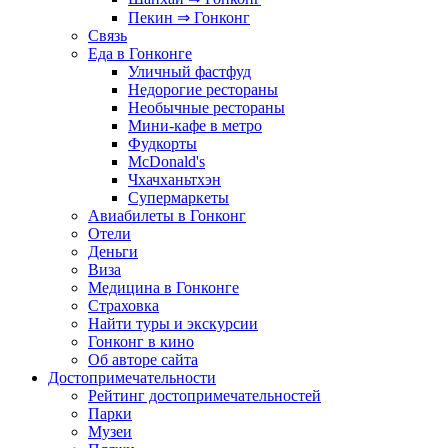
Пекин ⇒ Гонконг
Связь
Еда в Гонконге
Уличный фастфуд
Недорогие рестораны
Необычные рестораны
Мини-кафе в метро
Фудкорты
McDonald's
Чхачханьтхэн
Супермаркеты
Авиабилеты в Гонконг
Отели
Деньги
Виза
Медицина в Гонконге
Страховка
Найти туры и экскурсии
Гонконг в кино
Об авторе сайта
Достопримечательности
Рейтинг достопримечательностей
Парки
Музеи