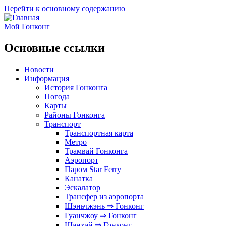
Перейти к основному содержанию
Мой Гонконг
Основные ссылки
Новости
Информация
История Гонконга
Погода
Карты
Районы Гонконга
Транспорт
Транспортная карта
Метро
Трамвай Гонконга
Аэропорт
Паром Star Ferry
Канатка
Эскалатор
Трансфер из аэропорта
Шэньчжэнь ⇒ Гонконг
Гуанчжоу ⇒ Гонконг
Шанхай ⇒ Гонконг