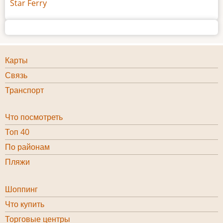
Star Ferry
Карты
Информация
Связь
1
Транспорт
Что посмотреть
Что
Топ 40
посмотреть
bottom
По районам
Пляжи
Шоппинг
Шоппинг
Что купить
bottom
Торговые центры