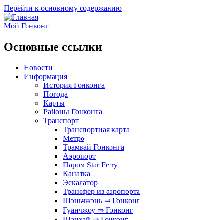
Перейти к основному содержанию
Мой Гонконг
Основные ссылки
Новости
Информация
История Гонконга
Погода
Карты
Районы Гонконга
Транспорт
Транспортная карта
Метро
Трамвай Гонконга
Аэропорт
Паром Star Ferry
Канатка
Эскалатор
Трансфер из аэропорта
Шэньчжэнь ⇒ Гонконг
Гуанчжоу ⇒ Гонконг
Шанхай ⇒ Гонконг