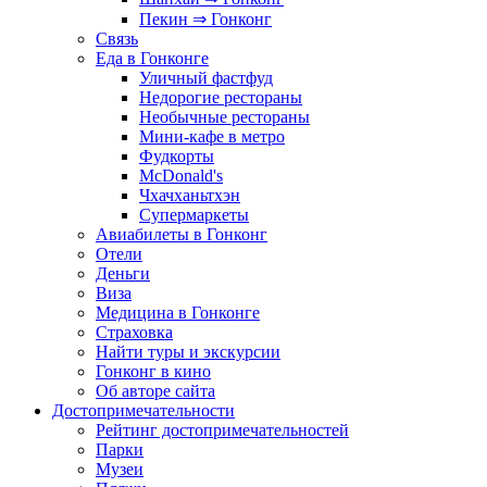
Пекин ⇒ Гонконг
Связь
Еда в Гонконге
Уличный фастфуд
Недорогие рестораны
Необычные рестораны
Мини-кафе в метро
Фудкорты
McDonald's
Чхачханьтхэн
Супермаркеты
Авиабилеты в Гонконг
Отели
Деньги
Виза
Медицина в Гонконге
Страховка
Найти туры и экскурсии
Гонконг в кино
Об авторе сайта
Достопримечательности
Рейтинг достопримечательностей
Парки
Музеи