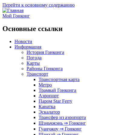
Перейти к основному содержанию
Мой Гонконг
Основные ссылки
Новости
Информация
История Гонконга
Погода
Карты
Районы Гонконга
Транспорт
Транспортная карта
Метро
Трамвай Гонконга
Аэропорт
Паром Star Ferry
Канатка
Эскалатор
Трансфер из аэропорта
Шэньчжэнь ⇒ Гонконг
Гуанчжоу ⇒ Гонконг
Шанхай ⇒ Гонконг