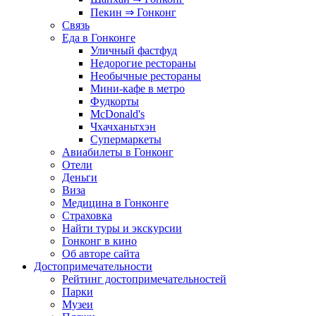
Пекин ⇒ Гонконг
Связь
Еда в Гонконге
Уличный фастфуд
Недорогие рестораны
Необычные рестораны
Мини-кафе в метро
Фудкорты
McDonald's
Чхачханьтхэн
Супермаркеты
Авиабилеты в Гонконг
Отели
Деньги
Виза
Медицина в Гонконге
Страховка
Найти туры и экскурсии
Гонконг в кино
Об авторе сайта
Достопримечательности
Рейтинг достопримечательностей
Парки
Музеи