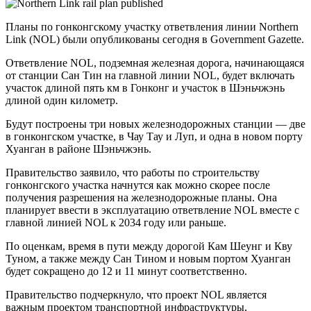
Планы по гонконгскому участку ответвления линии Northern
Link (NOL) были опубликованы сегодня в Government Gazette.
Ответвление NOL, подземная железная дорога, начинающаяся
от станции Сан Тин на главной линии NOL, будет включать
участок длиной пять км в Гонконг и участок в Шэньчжэнь
длиной один километр.
Будут построены три новых железнодорожных станции — две
в гонконгском участке, в Чау Тау и Луп, и одна в новом порту
Хуанган в районе Шэньчжэнь.
Правительство заявило, что работы по строительству
гонконгского участка начнутся как можно скорее после
получения разрешения на железнодорожные планы. Она
планирует ввести в эксплуатацию ответвление NOL вместе с
главной линией NOL к 2034 году или раньше.
По оценкам, время в пути между дорогой Кам Шеунг и Кву
Туном, а также между Сан Тином и новым портом Хуанган
будет сокращено до 12 и 11 минут соответственно.
Правительство подчеркнуло, что проект NOL является
важным проектом транспортной инфраструктуры,