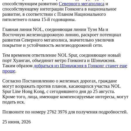
способствующим развитию
Северного мегаполиса
и
способствующему интеграции Гонконга в национальное
развитие, в соответствии с Планом Национального
пятилетнего плана 15-й годовщины.
Главная линия NOL, соединяющая линии Туэн Ма и
Восточную железнодорожную линию, раскроет потенциал
развития Северного мегаполиса, значительно увеличив
покрытие и устойчивость железнодорожной сети.
Тем временем ответвление NOL Spur, соединяющее новый
порт Хуанган, объединит
метро Гонконга
и Шэньчжэня.
Таким образом
добраться из Шэньчжэня в Гонконг станет еще
проще
.
Согласно Постановлению о железных дорогах, граждане
могут возражать против планов, касающихся участка NOL
Spur Line Hong Kong, с сегодняшнего дня до 25 августа.
Кроме того, лица, имеющие компенсируемые интересы, могут
подать иск.
Позвоните по номеру 2762 3976 для получения подробностей.
25 июня, 2026