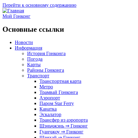
Перейти к основному содержанию
Мой Гонконг
Основные ссылки
Новости
Информация
История Гонконга
Погода
Карты
Районы Гонконга
Транспорт
Транспортная карта
Метро
Трамвай Гонконга
Аэропорт
Паром Star Ferry
Канатка
Эскалатор
Трансфер из аэропорта
Шэньчжэнь ⇒ Гонконг
Гуанчжоу ⇒ Гонконг
Шанхай ⇒ Гонконг