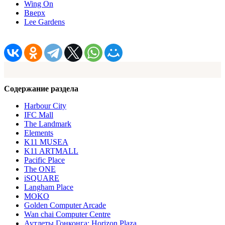
Wing On
Вверх
Lee Gardens
Содержание раздела
Harbour City
IFC Mall
The Landmark
Elements
K11 MUSEA
K11 ARTMALL
Pacific Place
The ONE
iSQUARE
Langham Place
MOKO
Golden Computer Arcade
Wan chai Computer Centre
Аутлеты Гонконга: Horizon Plaza