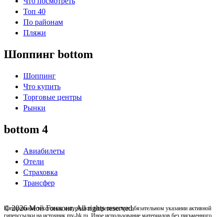
Что посмотреть
Топ 40
По районам
Пляжи
Шоппинг bottom
Шоппинг
Что купить
Торговые центры
Рынки
bottom 4
Авиабилеты
Отели
Страховка
Трансфер
© 2026 Мой Гонконг, All rights reserved.
Цитирование текстовых материалов разрешено при обязательном указании активной
гиперссылки на источник my-hk.ru. Иное использование материалов без письменного