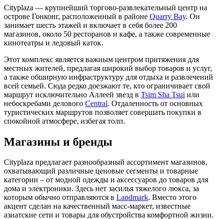
Cityplaza — крупнейший торгово-развлекательный центр на
острове Гонконг, расположенный в районе
Quarry Bay
. Он
занимает шесть этажей и включает в себя более 200
магазинов, около 50 ресторанов и кафе, а также современные
кинотеатры и ледовый каток.
Этот комплекс является важным центром притяжения для
местных жителей, предлагая широкий выбор товаров и услуг,
а также обширную инфраструктуру для отдыха и развлечений
всей семьей. Сюда редко доезжают те, кто ограничивает свой
маршрут исключительно Аллеей звезд в
Tsim Sha Tsui
или
небоскребами делового
Central
. Отдаленность от основных
туристических маршрутов позволяет совершать покупки в
спокойной атмосфере, избегая толп.
Магазины и бренды
Cityplaza предлагает разнообразный ассортимент магазинов,
охватывающий различные ценовые сегменты и товарные
категории – от модной одежды и аксессуаров до товаров для
дома и электроники. Здесь нет засилья тяжелого люкса, за
которым обычно отправляются в
Landmark
. Вместо этого
акцент сделан на качественный масс-маркет, известные
азиатские сети и товары для обустройства комфортной жизни.