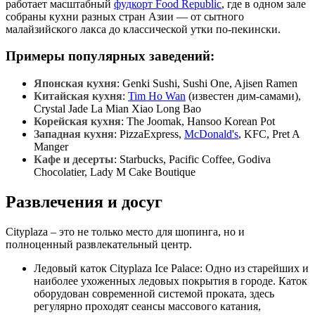
работает масштабный
фудкорт Food Republic
, где в одном зале
собраны кухни разных стран Азии — от сытного
малайзийского лакса до классической утки по-пекински.
Примеры популярных заведений:
Японская кухня
: Genki Sushi, Sushi One, Ajisen Ramen
Китайская кухня
:
Tim Ho Wan
(известен дим-самами),
Crystal Jade La Mian Xiao Long Bao
Корейская кухня
: The Joomak, Hansoo Korean Pot
Западная кухня
: PizzaExpress,
McDonald's
, KFC, Pret A
Manger
Кафе и десерты
: Starbucks, Pacific Coffee, Godiva
Chocolatier, Lady M Cake Boutique
Развлечения и досуг
Cityplaza – это не только место для шопинга, но и
полноценный развлекательный центр.
Ледовый каток Cityplaza Ice Palace: Одно из старейших и
наиболее ухоженных ледовых покрытия в городе. Каток
оборудован современной системой проката, здесь
регулярно проходят сеансы массового катания,