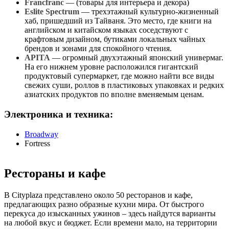
Francfranc
— (товары для интерьера и декора)
Eslite Spectrum
— трехэтажный культурно-жизненный
хаб, пришедший из Тайваня. Это место, где книги на
английском и китайском языках соседствуют с
крафтовым дизайном, бутиками локальных чайных
брендов и зонами для спокойного чтения.
APITA
— огромный двухэтажный японский универмаг.
На его нижнем уровне расположился гигантский
продуктовый супермаркет, где можно найти все виды
свежих суши, роллов в пластиковых упаковках и редких
азиатских продуктов по вполне вменяемым ценам.
Электроника и техника:
Broadway
Fortress
Рестораны и кафе
В Cityplaza представлено около 50 ресторанов и кафе,
предлагающих разно образные кухни мира. От быстрого
перекуса до изысканных ужинов – здесь найдутся варианты
на любой вкус и бюджет. Если времени мало, на территории