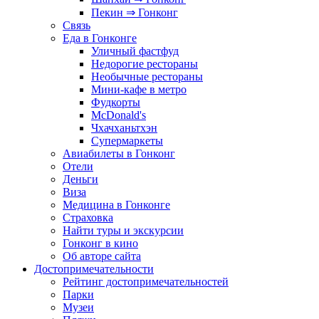
Пекин ⇒ Гонконг
Связь
Еда в Гонконге
Уличный фастфуд
Недорогие рестораны
Необычные рестораны
Мини-кафе в метро
Фудкорты
McDonald's
Чхачханьтхэн
Супермаркеты
Авиабилеты в Гонконг
Отели
Деньги
Виза
Медицина в Гонконге
Страховка
Найти туры и экскурсии
Гонконг в кино
Об авторе сайта
Достопримечательности
Рейтинг достопримечательностей
Парки
Музеи