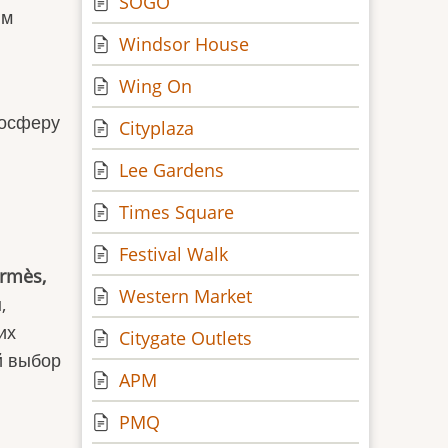
SOGO
им
Windsor House
Wing On
мосферу
Cityplaza
Lee Gardens
Times Square
Festival Walk
ermès,
Western Market
,
их
Citygate Outlets
й выбор
APM
PMQ