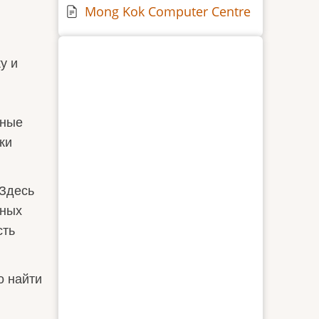
Mong Kok Computer Centre
у и
дные
ки
 Здесь
тных
сть
о найти