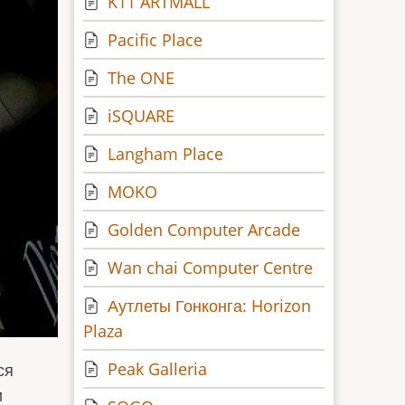
K11 ARTMALL
Pacific Place
The ONE
iSQUARE
Langham Place
MOKO
Golden Computer Arcade
Wan chai Computer Centre
Аутлеты Гонконга: Horizon
Plaza
Peak Galleria
ся
и