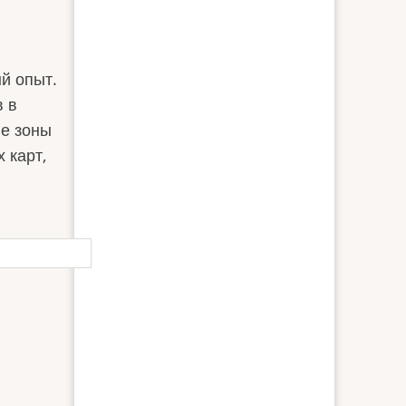
й опыт.
в в
ые зоны
 карт,