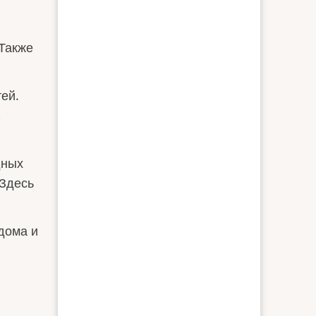
 Также
ей.
,
дных
 Здесь
дома и