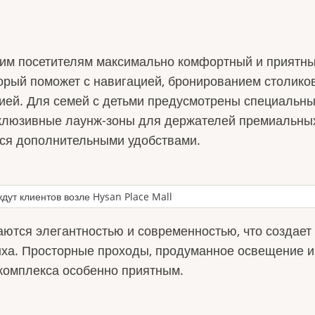
оим посетителям максимально комфортный и приятны
торый поможет с навигацией, бронированием столико
ией. Для семей с детьми предусмотрены специальн
ксклюзивные лаунж-зоны для держателей премиальных
ься дополнительными удобствами.
ждут клиентов возле Hysan Place Mall
аются элегантностью и современностью, что создает
ыха. Просторные проходы, продуманное освещение и
комплекса особенно приятным.