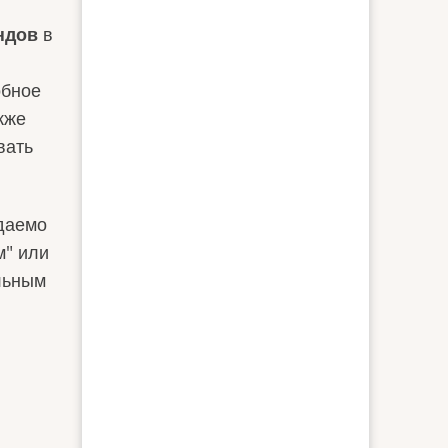
ндов
в
обное
акже
вать
идаемо
м" или
альным