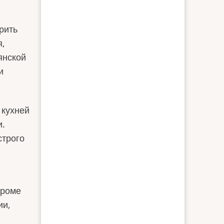
рить
,
янской
и
 кухней
и.
строго
Кроме
ии,