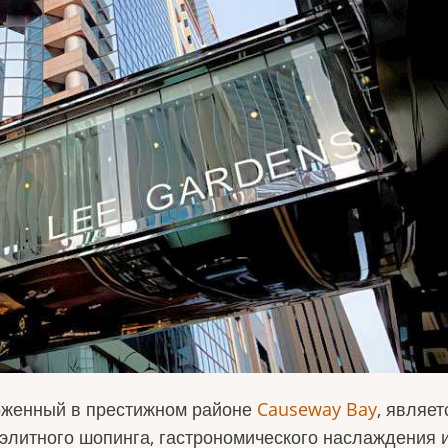
оженный в престижном районе
Causeway Bay
, являет
элитного шопинга, гастрономического наслаждения 