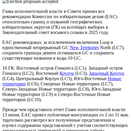
Глава исполнительной власти в Совете принял все
рекомендации Комиссии по избирательным делам (EAC)
относительно границ и названий географических
избирательных округов (ГК) на всеобщих выборах в
Законодательный совет восьмого созыва в 2025 году.
EAC рекомендовал, за исключением включения Loop в
единственный непрерывный GC
New Territories
North (LC7),
сохранить границы девяти оставшихся GC и сохранить
существующие названия и коды 10 GC.
10 ГК: Восточный остров Гонконга (LC1), Западный остров
Гонконга (LC2), Восточный
Коулун
(LC3),
Западный Коулун
(LC4), Центральный Коулун (LC5), Юго-Восточные
Новые
территории
(LC6), Северные Новые территории (LC7),
Северо-Западные Новые территории (LC8), Юго-Западные
Новые территории (LC9) и Северо-Восточные Новые
территории (LC10).
Прежде чем представить отчет Главе исполнительной власти
13 июня, EAC провел публичные консультации со 2 по 31 мая,
тщательно рассмотрел все полученные представления и
изучил содержание представлений с учетом соответствующих
законодательных требований и принципов работы.