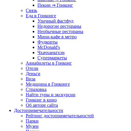
Пекин ⇒ Гонконг
Связь
Еда в Гонконге
Уличный фастфуд
Недорогие рестораны
Необычные рестораны
Мини-кафе в метро
Фудкорты
McDonald's
Чхачханьтхэн
Супермаркеты
Авиабилеты в Гонконг
Отели
Деньги
Виза
Медицина в Гонконге
Страховка
Найти туры и экскурсии
Гонконг в кино
Об авторе сайта
Достопримечательности
Рейтинг достопримечательностей
Парки
Музеи