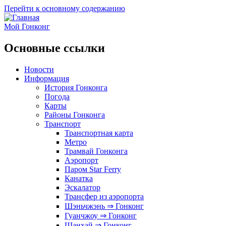
Перейти к основному содержанию
Мой Гонконг
Основные ссылки
Новости
Информация
История Гонконга
Погода
Карты
Районы Гонконга
Транспорт
Транспортная карта
Метро
Трамвай Гонконга
Аэропорт
Паром Star Ferry
Канатка
Эскалатор
Трансфер из аэропорта
Шэньчжэнь ⇒ Гонконг
Гуанчжоу ⇒ Гонконг
Шанхай ⇒ Гонконг