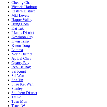
Cheung Chau
Victoria Harbour
Eastern District
Mid-Levels
Happy Valley
Hung Hom
Kai Tak
Islands District
Kowloon City
Kwai Tsing
Kwun Tong
Lamma
North District
Ap Lei Chau
Quarry Bay
Repulse Bay
Sai Kung
Sai Wan
Sha Tin
Shau Kei Wan
Stanley
Southern District
Tai Po
Tuen Mun
Tsuen Wan