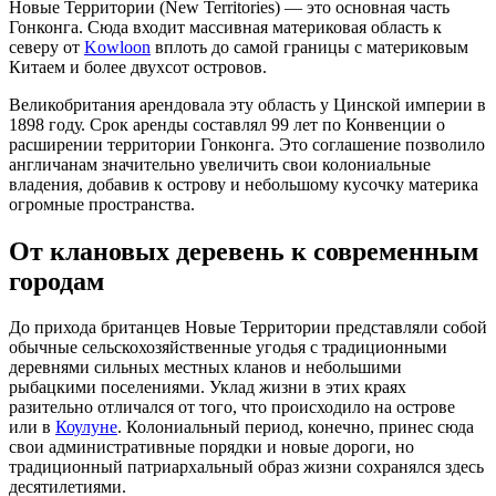
Новые Территории (New Territories) — это основная часть
Гонконга. Сюда входит массивная материковая область к
северу от
Kowloon
вплоть до самой границы с материковым
Китаем и более двухсот островов.
Великобритания арендовала эту область у Цинской империи в
1898 году. Срок аренды составлял 99 лет по Конвенции о
расширении территории Гонконга. Это соглашение позволило
англичанам значительно увеличить свои колониальные
владения, добавив к острову и небольшому кусочку материка
огромные пространства.
От клановых деревень к современным
городам
До прихода британцев Новые Территории представляли собой
обычные сельскохозяйственные угодья с традиционными
деревнями сильных местных кланов и небольшими
рыбацкими поселениями. Уклад жизни в этих краях
разительно отличался от того, что происходило на острове
или в
Коулуне
. Колониальный период, конечно, принес сюда
свои административные порядки и новые дороги, но
традиционный патриархальный образ жизни сохранялся здесь
десятилетиями.