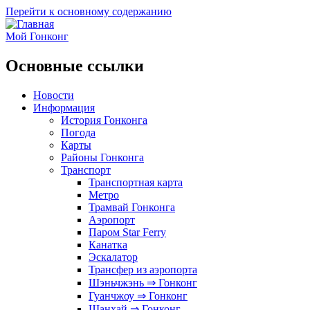
Перейти к основному содержанию
Мой Гонконг
Основные ссылки
Новости
Информация
История Гонконга
Погода
Карты
Районы Гонконга
Транспорт
Транспортная карта
Метро
Трамвай Гонконга
Аэропорт
Паром Star Ferry
Канатка
Эскалатор
Трансфер из аэропорта
Шэньчжэнь ⇒ Гонконг
Гуанчжоу ⇒ Гонконг
Шанхай ⇒ Гонконг