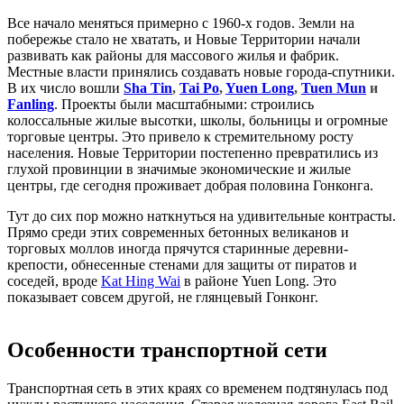
Все начало меняться примерно с 1960-х годов. Земли на
побережье стало не хватать, и Новые Территории начали
развивать как районы для массового жилья и фабрик.
Местные власти принялись создавать новые города-спутники.
В их число вошли
Sha Tin
,
Tai Po
,
Yuen Long
,
Tuen Mun
и
Fanling
. Проекты были масштабными: строились
колоссальные жилые высотки, школы, больницы и огромные
торговые центры. Это привело к стремительному росту
населения. Новые Территории постепенно превратились из
глухой провинции в значимые экономические и жилые
центры, где сегодня проживает добрая половина Гонконга.
Тут до сих пор можно наткнуться на удивительные контрасты.
Прямо среди этих современных бетонных великанов и
торговых моллов иногда прячутся старинные деревни-
крепости, обнесенные стенами для защиты от пиратов и
соседей, вроде
Kat Hing Wai
в районе Yuen Long. Это
показывает совсем другой, не глянцевый Гонконг.
Особенности транспортной сети
Транспортная сеть в этих краях со временем подтянулась под