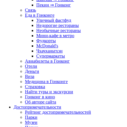
Пекин ⇒ Гонконг
Связь
Еда в Гонконге
Уличный фастфуд
Недорогие рестораны
Необычные рестораны
Мини-кафе в метро
Фудкорты
McDonald's
Чхачханьтхэн
Супермаркеты
Авиабилеты в Гонконг
Отели
Деньги
Виза
Медицина в Гонконге
Страховка
Найти туры и экскурсии
Гонконг в кино
Об авторе сайта
Достопримечательности
Рейтинг достопримечательностей
Парки
Музеи