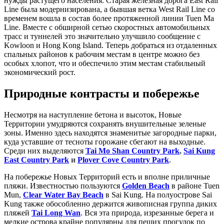
нужды растущего населения. Старая железная дорога East Rail
Line была модернизирована, а бывшая ветка West Rail Line со
временем вошла в состав более протяженной линии Tuen Ma
Line. Вместе с обширной сетью скоростных автомобильных
трасс и туннелей это значительно улучшило сообщение с
Kowloon и Hong Kong Island. Теперь добраться из отдаленных
спальных районов к рабочим местам в центре можно без
особых хлопот, что и обеспечило этим местам стабильный
экономический рост.
Природные контрасты и побережье
Несмотря на наступление бетона и высоток, Новые
Территории умудряются сохранять внушительные зеленые
зоны. Именно здесь находятся знаменитые загородные парки,
куда уставшие от тесноты горожане сбегают на выходные.
Среди них выделяются
Tai Mo Shan Country Park
,
Sai Kung
East Country Park
и
Plover Cove Country Park
.
На побережье Новых Территорий есть и вполне приличные
пляжи. Известностью пользуются
Golden Beach
в районе Tuen
Mun,
Clear Water Bay Beach
в Sai Kung. На полуострове Sai
Kung также обособленно держится живописная группа диких
пляжей
Tai Long Wan
. Вся эта природа, изрезанные берега и
мелкие острова крайне популярны для пеших прогулок по