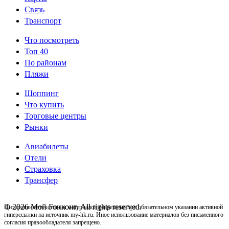
Информация
Связь
Транспорт
1
Что посмотреть
Что
Топ 40
По районам
посмотреть
Пляжи
bottom
Шоппинг
Шоппинг
Что купить
Торговые центры
bottom
Рынки
Авиабилеты
bottom
Отели
Страховка
4
Трансфер
© 2026 Мой Гонконг, All rights reserved.
Цитирование текстовых материалов разрешено при обязательном указании активной
гиперссылки на источник my-hk.ru. Иное использование материалов без письменного
согласия правообладателя запрещено.