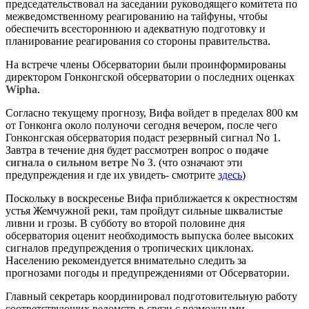
председательствовал на заседании руководящего комитета по
межведомственному реагированию на тайфуны, чтобы
обеспечить всестороннюю и адекватную подготовку и
планирование реагирования со стороны правительства.
На встрече члены Обсерватории были проинформированы
директором Гонконгской обсерватории о последних оценках
Wipha
.
Согласно текущему прогнозу, Вифа войдет в пределах 800 км
от Гонконга около полуночи сегодня вечером, после чего
Гонконгская обсерватория подаст резервный сигнал No 1.
Завтра в течение дня будет рассмотрен вопрос о
подаче
сигнала о сильном ветре No 3
. (что означают эти
предупреждения и где их увидеть- смотрите
здесь
)
Поскольку в воскресенье Вифа приближается к окрестностям
устья Жемчужной реки, там пройдут сильные шквалистые
ливни и грозы. В субботу во второй половине дня
обсерватория оценит необходимость выпуска более высоких
сигналов предупреждения о тропических циклонах.
Населению рекомендуется внимательно следить за
прогнозами погоды и предупреждениями от Обсерватории.
Главный секретарь координировал подготовительную работу
соответствующих ведомств в связи с возможными