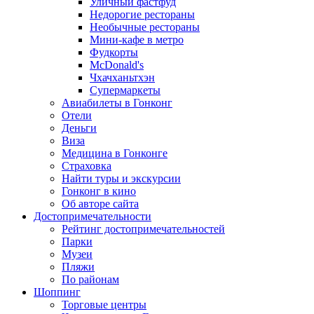
Уличный фастфуд
Недорогие рестораны
Необычные рестораны
Мини-кафе в метро
Фудкорты
McDonald's
Чхачханьтхэн
Супермаркеты
Авиабилеты в Гонконг
Отели
Деньги
Виза
Медицина в Гонконге
Страховка
Найти туры и экскурсии
Гонконг в кино
Об авторе сайта
Достопримечательности
Рейтинг достопримечательностей
Парки
Музеи
Пляжи
По районам
Шоппинг
Торговые центры