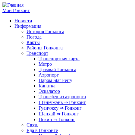
Перейти
к
Мой Гонконг
основному
Новости
содержанию
Информация
Основные
История Гонконга
ссылки
Погода
Карты
Районы Гонконга
Транспорт
Транспортная карта
Метро
Трамвай Гонконга
Аэропорт
Паром Star Ferry
Канатка
Эскалатор
Трансфер из аэропорта
Шэньчжэнь ⇒ Гонконг
Гуанчжоу ⇒ Гонконг
Шанхай ⇒ Гонконг
Пекин ⇒ Гонконг
Связь
Еда в Гонконге