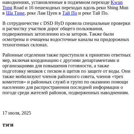
наводнениях, установленные в подземном переходе
Kwun
Tong
Road и 16 пешеходных переходах вдоль реки Shing Mun
в
Ша Тине
, реке Лам Цуен в
Тай По
и реке Тай По.
В сотрудничестве с DSD HyD провела специальные проверки
и расчистку участков дорог общего пользования,
подверженных затоплению из-за заторов. Также были
осмотрены и очищены водосточные каналы на придорожных
техногенных склонах.
Районные отделения также приступили к принятию ответных
мер, включая координацию с другими департаментами и
организациями для повышения готовности, а также
подготовку мешков с песком и щитов по защите от воды. Они
также мобилизуют членов районного совета, членов «трех
комитетов» и районных служб и групп по оказанию помощи
населению для распространения последней информации о
погоде среди жителей районов, подверженных наводнениям.
17 июля, 2025
тэги