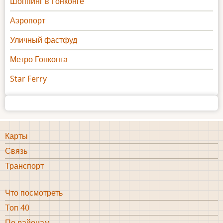
Шоппинг в Гонконге
Аэропорт
Уличный фастфуд
Метро Гонконга
Star Ferry
Карты
Информация
Связь
1
Транспорт
Что посмотреть
Что
Топ 40
посмотреть
По районам