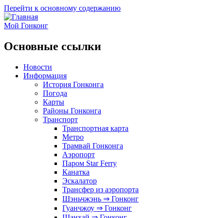
Перейти к основному содержанию
Мой Гонконг
Основные ссылки
Новости
Информация
История Гонконга
Погода
Карты
Районы Гонконга
Транспорт
Транспортная карта
Метро
Трамвай Гонконга
Аэропорт
Паром Star Ferry
Канатка
Эскалатор
Трансфер из аэропорта
Шэньчжэнь ⇒ Гонконг
Гуанчжоу ⇒ Гонконг
Шанхай ⇒ Гонконг