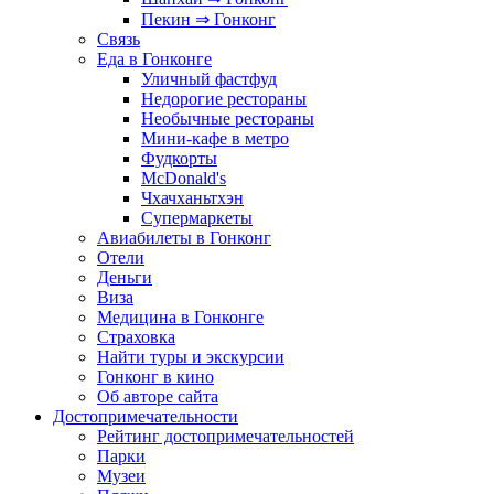
Пекин ⇒ Гонконг
Связь
Еда в Гонконге
Уличный фастфуд
Недорогие рестораны
Необычные рестораны
Мини-кафе в метро
Фудкорты
McDonald's
Чхачханьтхэн
Супермаркеты
Авиабилеты в Гонконг
Отели
Деньги
Виза
Медицина в Гонконге
Страховка
Найти туры и экскурсии
Гонконг в кино
Об авторе сайта
Достопримечательности
Рейтинг достопримечательностей
Парки
Музеи