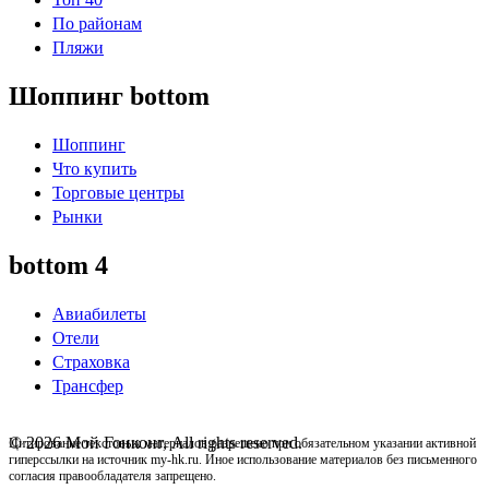
По районам
Пляжи
Шоппинг bottom
Шоппинг
Что купить
Торговые центры
Рынки
bottom 4
Авиабилеты
Отели
Страховка
Трансфер
© 2026 Мой Гонконг, All rights reserved.
Цитирование текстовых материалов разрешено при обязательном указании активной
гиперссылки на источник my-hk.ru. Иное использование материалов без письменного
согласия правообладателя запрещено.