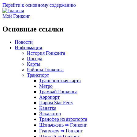
Перейти к основному содержанию
Мой Гонконг
Основные ссылки
Новости
Информация
История Гонконга
Погода
Карты
Районы Гонконга
Транспорт
Транспортная карта
Метро
Трамвай Гонконга
Аэропорт
Паром Star Ferry
Канатка
Эскалатор
Трансфер из аэропорта
Шэньчжэнь ⇒ Гонконг
Гуанчжоу ⇒ Гонконг
Шанхай ⇒ Гонконг