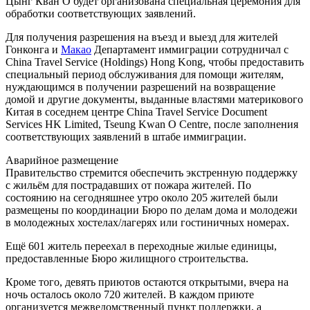
Цынг Кван О будет организована специальная церемония для
обработки соответствующих заявлений.
Для получения разрешения на въезд и выезд для жителей
Гонконга и
Макао
Департамент иммиграции сотрудничал с
China Travel Service (Holdings) Hong Kong, чтобы предоставить
специальный период обслуживания для помощи жителям,
нуждающимся в получении разрешений на возвращение
домой и другие документы, выданные властями материкового
Китая в соседнем центре China Travel Service Document
Services HK Limited, Tseung Kwan O Centre, после заполнения
соответствующих заявлений в штабе иммиграции.
Аварийное размещение
Правительство стремится обеспечить экстренную поддержку
с жильём для пострадавших от пожара жителей. По
состоянию на сегодняшнее утро около 205 жителей были
размещены по координации Бюро по делам дома и молодежи
в молодежных хостелах/лагерях или гостиничных номерах.
Ещё 601 житель переехал в переходные жилые единицы,
предоставленные Бюро жилищного строительства.
Кроме того, девять приютов остаются открытыми, вчера на
ночь осталось около 720 жителей. В каждом приюте
организуется межведомственный пункт поддержки, а