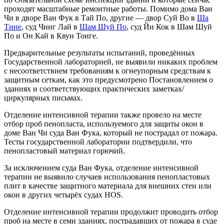
проходят масштабные ремонтные работы. Помимо дома Ван
Чи в дворе Ван Фук в Тай По, другие — двор Суй Во в
Ша
Тине
, суд Чинг Лай в
Шам Шуй По
, суд Йи Кок в Шам Шуй
По и Он Кай в Квун Тонге.
Предварительные результаты испытаний, проведённых
Государственной лабораторией, не выявили никаких проблем
с несоответствием требованиям к огнеупорным средствам к
защитным сеткам, как это предусмотрено Постановлением о
зданиях и соответствующих практических заметках/
циркулярных письмах.
Отделение интенсивной терапии также провело на месте
отбор проб пенопласта, используемого для защиты окон в
доме Ван Чи суда Ван Фука, который не пострадал от пожара.
Тесты государственной лаборатории подтвердили, что
пенопластовый материал горючий.
За исключением суда Ван Фука, отделение интенсивной
терапии не выявило случаев использования пенопластовых
плит в качестве защитного материала для внешних стен или
окон в других четырёх судах HOS.
Отделение интенсивной терапии продолжит проводить отбор
проб на месте в семи зданиях, пострадавших от пожара в суде