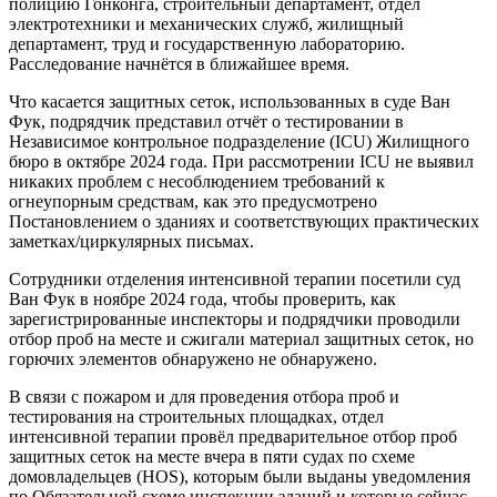
полицию Гонконга, строительный департамент, отдел
электротехники и механических служб, жилищный
департамент, труд и государственную лабораторию.
Расследование начнётся в ближайшее время.
Что касается защитных сеток, использованных в суде Ван
Фук, подрядчик представил отчёт о тестировании в
Независимое контрольное подразделение (ICU) Жилищного
бюро в октябре 2024 года. При рассмотрении ICU не выявил
никаких проблем с несоблюдением требований к
огнеупорным средствам, как это предусмотрено
Постановлением о зданиях и соответствующих практических
заметках/циркулярных письмах.
Сотрудники отделения интенсивной терапии посетили суд
Ван Фук в ноябре 2024 года, чтобы проверить, как
зарегистрированные инспекторы и подрядчики проводили
отбор проб на месте и сжигали материал защитных сеток, но
горючих элементов обнаружено не обнаружено.
В связи с пожаром и для проведения отбора проб и
тестирования на строительных площадках, отдел
интенсивной терапии провёл предварительное отбор проб
защитных сеток на месте вчера в пяти судах по схеме
домовладельцев (HOS), которым были выданы уведомления
по Обязательной схеме инспекции зданий и которые сейчас