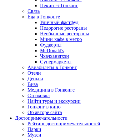
Пекин ⇒ Гонконг
Связь
Еда в Гонконге
Уличный фастфуд
Недорогие рестораны
Необычные рестораны
Мини-кафе в метро
Фудкорты
McDonald's
Чхачханьтхэн
Супермаркеты
Авиабилеты в Гонконг
Отели
Деньги
Виза
Медицина в Гонконге
Страховка
Найти туры и экскурсии
Гонконг в кино
Об авторе сайта
Достопримечательности
Рейтинг достопримечательностей
Парки
Музеи