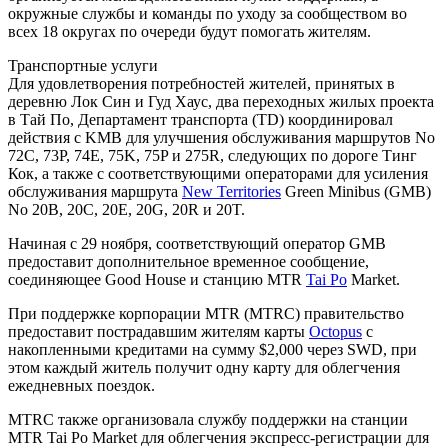
окружные службы и команды по уходу за сообществом во
всех 18 округах по очереди будут помогать жителям.
Транспортные услуги
Для удовлетворения потребностей жителей, принятых в
деревню Лок Син и Гуд Хаус, два переходных жилых проекта
в Тай По, Департамент транспорта (TD) координировал
действия с KMB для улучшения обслуживания маршрутов No
72C, 73P, 74E, 75K, 75P и 275R, следующих по дороге Тинг
Кок, а также с соответствующими операторами для усиления
обслуживания маршрута
New Territories
Green Minibus (GMB)
No 20B, 20C, 20E, 20G, 20R и 20T.
Начиная с 29 ноября, соответствующий оператор GMB
предоставит дополнительное временное сообщение,
соединяющее Good House и станцию MTR
Tai Po
Market.
При поддержке корпорации MTR (MTRC) правительство
предоставит пострадавшим жителям карты
Octopus
с
накопленными кредитами на сумму $2,000 через SWD, при
этом каждый житель получит одну карту для облегчения
ежедневных поездок.
MTRC также организовала службу поддержки на станции
MTR Tai Po Market для облегчения экспресс-регистрации для