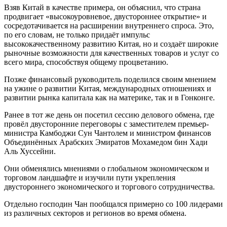
Взяв Китай в качестве примера, он объяснил, что страна
продвигает «высокоуровневое, двустороннее открытие» и
сосредотачивается на расширении внутреннего спроса. Это,
по его словам, не только придаёт импульс
высококачественному развитию Китая, но и создаёт широкие
рыночные возможности для качественных товаров и услуг со
всего мира, способствуя общему процветанию.
Позже финансовый руководитель поделился своим мнением
на ужине о развитии Китая, международных отношениях и
развитии рынка капитала как на материке, так и в Гонконге.
Ранее в тот же день он посетил сессию делового обмена, где
провёл двусторонние переговоры с заместителем премьер-
министра Камбоджи Сун Чантолем и министром финансов
Объединённых Арабских Эмиратов Мохамедом бин Хади
Аль Хуссейни.
Они обменялись мнениями о глобальном экономическом и
торговом ландшафте и изучили пути укрепления
двустороннего экономического и торгового сотрудничества.
Отдельно господин Чан пообщался примерно со 100 лидерами
из различных секторов и регионов во время обмена.