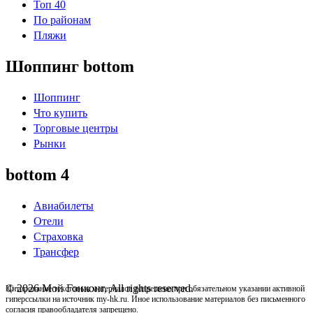
Топ 40
По районам
Пляжи
Шоппинг bottom
Шоппинг
Что купить
Торговые центры
Рынки
bottom 4
Авиабилеты
Отели
Страховка
Трансфер
© 2026 Мой Гонконг, All rights reserved.
Цитирование текстовых материалов разрешено при обязательном указании активной
гиперссылки на источник my-hk.ru. Иное использование материалов без письменного
согласия правообладателя запрещено.