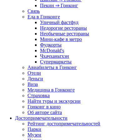
Пекин ⇒ Гонконг
Связь
Еда в Гонконге
Уличный фастфуд
Недорогие рестораны
Необычные рестораны
Мини-кафе в метро
Фудкорты
McDonald's
Чхачханьтхэн
Супермаркеты
Авиабилеты в Гонконг
Отели
Деньги
Виза
Медицина в Гонконге
Страховка
Найти туры и экскурсии
Гонконг в кино
Об авторе сайта
Достопримечательности
Рейтинг достопримечательностей
Парки
Музеи