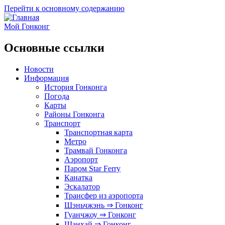
Перейти к основному содержанию
Мой Гонконг
Основные ссылки
Новости
Информация
История Гонконга
Погода
Карты
Районы Гонконга
Транспорт
Транспортная карта
Метро
Трамвай Гонконга
Аэропорт
Паром Star Ferry
Канатка
Эскалатор
Трансфер из аэропорта
Шэньчжэнь ⇒ Гонконг
Гуанчжоу ⇒ Гонконг
Шанхай ⇒ Гонконг