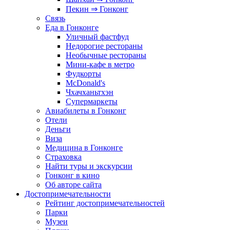
Пекин ⇒ Гонконг
Связь
Еда в Гонконге
Уличный фастфуд
Недорогие рестораны
Необычные рестораны
Мини-кафе в метро
Фудкорты
McDonald's
Чхачханьтхэн
Супермаркеты
Авиабилеты в Гонконг
Отели
Деньги
Виза
Медицина в Гонконге
Страховка
Найти туры и экскурсии
Гонконг в кино
Об авторе сайта
Достопримечательности
Рейтинг достопримечательностей
Парки
Музеи