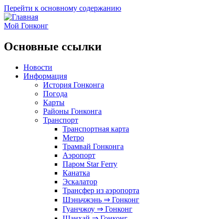
Перейти к основному содержанию
Мой Гонконг
Основные ссылки
Новости
Информация
История Гонконга
Погода
Карты
Районы Гонконга
Транспорт
Транспортная карта
Метро
Трамвай Гонконга
Аэропорт
Паром Star Ferry
Канатка
Эскалатор
Трансфер из аэропорта
Шэньчжэнь ⇒ Гонконг
Гуанчжоу ⇒ Гонконг
Шанхай ⇒ Гонконг