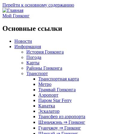
Перейти к основному содержанию
Мой Гонконг
Основные ссылки
Новости
Информация
История Гонконга
Погода
Карты
Районы Гонконга
Транспорт
Транспортная карта
Метро
Трамвай Гонконга
Аэропорт
Паром Star Ferry
Канатка
Эскалатор
Трансфер из аэропорта
Шэньчжэнь ⇒ Гонконг
Гуанчжоу ⇒ Гонконг
Шанхай ⇒ Гонконг