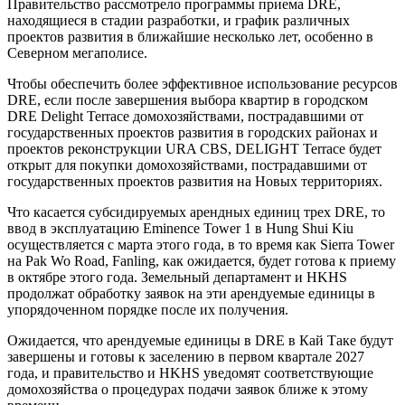
Правительство рассмотрело программы приема DRE,
находящиеся в стадии разработки, и график различных
проектов развития в ближайшие несколько лет, особенно в
Северном мегаполисе.
Чтобы обеспечить более эффективное использование ресурсов
DRE, если после завершения выбора квартир в городском
DRE Delight Terrace домохозяйствами, пострадавшими от
государственных проектов развития в городских районах и
проектов реконструкции URA CBS, DELIGHT Terrace будет
открыт для покупки домохозяйствами, пострадавшими от
государственных проектов развития на Новых территориях.
Что касается субсидируемых арендных единиц трех DRE, то
ввод в эксплуатацию Eminence Tower 1 в Hung Shui Kiu
осуществляется с марта этого года, в то время как Sierra Tower
на Pak Wo Road, Fanling, как ожидается, будет готова к приему
в октябре этого года. Земельный департамент и HKHS
продолжат обработку заявок на эти арендуемые единицы в
упорядоченном порядке после их получения.
Ожидается, что арендуемые единицы в DRE в Кай Таке будут
завершены и готовы к заселению в первом квартале 2027
года, и правительство и HKHS уведомят соответствующие
домохозяйства о процедурах подачи заявок ближе к этому