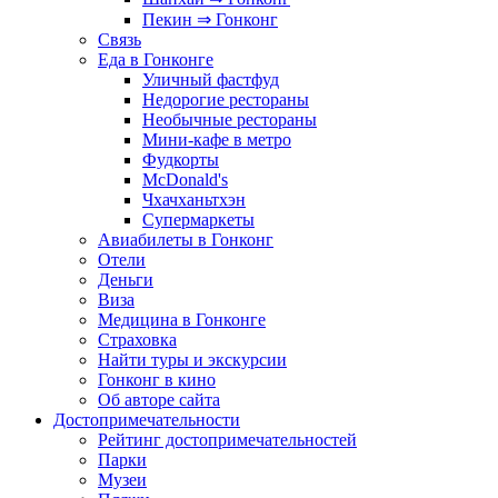
Пекин ⇒ Гонконг
Связь
Еда в Гонконге
Уличный фастфуд
Недорогие рестораны
Необычные рестораны
Мини-кафе в метро
Фудкорты
McDonald's
Чхачханьтхэн
Супермаркеты
Авиабилеты в Гонконг
Отели
Деньги
Виза
Медицина в Гонконге
Страховка
Найти туры и экскурсии
Гонконг в кино
Об авторе сайта
Достопримечательности
Рейтинг достопримечательностей
Парки
Музеи