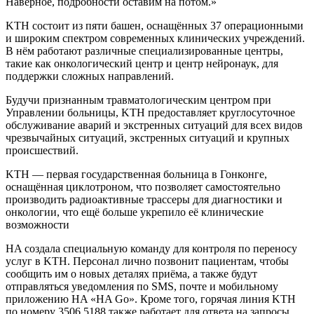
Наверное, подробности оставим на потом.»
KTH состоит из пяти башен, оснащённых 37 операционными
и широким спектром современных клинических учреждений.
В нём работают различные специализированные центры,
такие как онкологический центр и центр нейронаук, для
поддержки сложных направлений.
Будучи признанным травматологическим центром при
Управлении больницы, KTH предоставляет круглосуточное
обслуживание аварий и экстренных ситуаций для всех видов
чрезвычайных ситуаций, экстренных ситуаций и крупных
происшествий.
KTH — первая государственная больница в Гонконге,
оснащённая циклотроном, что позволяет самостоятельно
производить радиоактивные трассеры для диагностики и
онкологии, что ещё больше укрепило её клинические
возможности
HA создала специальную команду для контроля по переносу
услуг в KTH. Персонал лично позвонит пациентам, чтобы
сообщить им о новых деталях приёма, а также будут
отправляться уведомления по SMS, почте и мобильному
приложению HA «HA Go». Кроме того, горячая линия KTH
по номеру 3506 5188 также работает для ответа на запросы