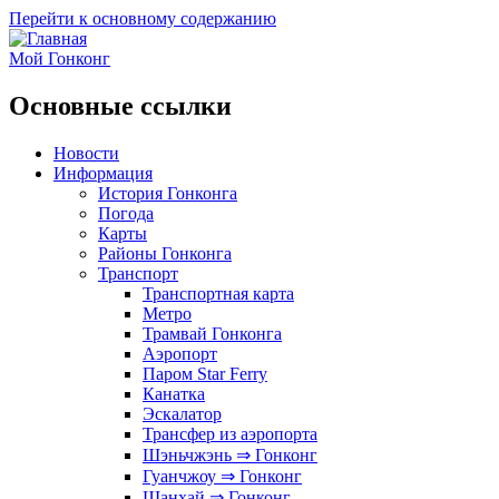
Перейти к основному содержанию
Мой Гонконг
Основные ссылки
Новости
Информация
История Гонконга
Погода
Карты
Районы Гонконга
Транспорт
Транспортная карта
Метро
Трамвай Гонконга
Аэропорт
Паром Star Ferry
Канатка
Эскалатор
Трансфер из аэропорта
Шэньчжэнь ⇒ Гонконг
Гуанчжоу ⇒ Гонконг
Шанхай ⇒ Гонконг