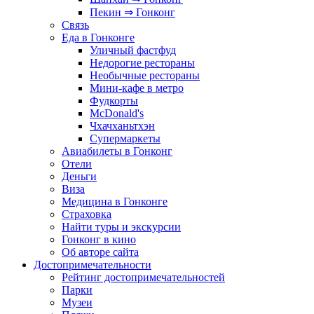
Пекин ⇒ Гонконг
Связь
Еда в Гонконге
Уличный фастфуд
Недорогие рестораны
Необычные рестораны
Мини-кафе в метро
Фудкорты
McDonald's
Чхачханьтхэн
Супермаркеты
Авиабилеты в Гонконг
Отели
Деньги
Виза
Медицина в Гонконге
Страховка
Найти туры и экскурсии
Гонконг в кино
Об авторе сайта
Достопримечательности
Рейтинг достопримечательностей
Парки
Музеи