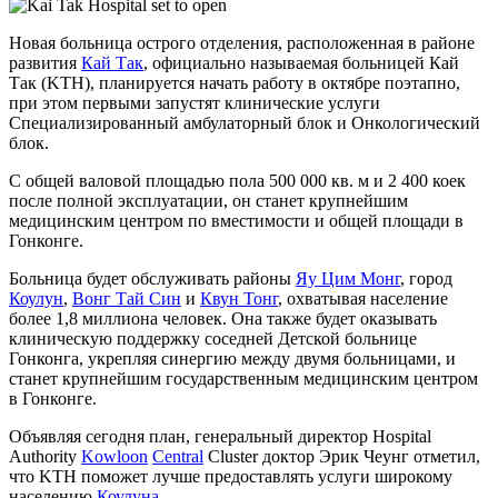
Новая больница острого отделения, расположенная в районе
развития
Кай Так
, официально называемая больницей Кай
Так (KTH), планируется начать работу в октябре поэтапно,
при этом первыми запустят клинические услуги
Специализированный амбулаторный блок и Онкологический
блок.
С общей валовой площадью пола 500 000 кв. м и 2 400 коек
после полной эксплуатации, он станет крупнейшим
медицинским центром по вместимости и общей площади в
Гонконге.
Больница будет обслуживать районы
Яу Цим Монг
, город
Коулун
,
Вонг Тай Син
и
Квун Тонг
, охватывая население
более 1,8 миллиона человек. Она также будет оказывать
клиническую поддержку соседней Детской больнице
Гонконга, укрепляя синергию между двумя больницами, и
станет крупнейшим государственным медицинским центром
в Гонконге.
Объявляя сегодня план, генеральный директор Hospital
Authority
Kowloon
Central
Cluster доктор Эрик Чеунг отметил,
что KTH поможет лучше предоставлять услуги широкому
населению
Коулуна
.