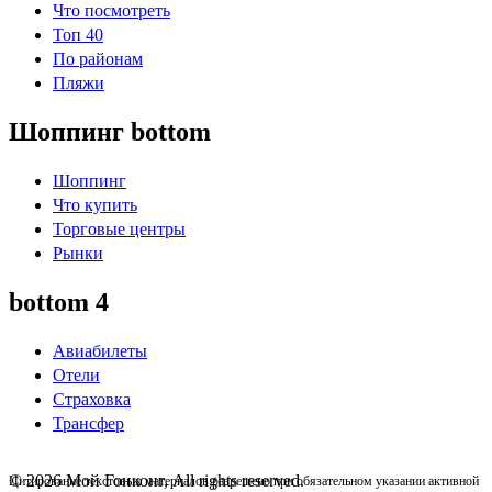
Что посмотреть
Топ 40
По районам
Пляжи
Шоппинг bottom
Шоппинг
Что купить
Торговые центры
Рынки
bottom 4
Авиабилеты
Отели
Страховка
Трансфер
© 2026 Мой Гонконг, All rights reserved.
Цитирование текстовых материалов разрешено при обязательном указании активной