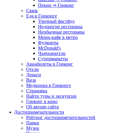
Пекин ⇒ Гонконг
Связь
Еда в Гонконге
Уличный фастфуд
Недорогие рестораны
Необычные рестораны
Мини-кафе в метро
Фудкорты
McDonald's
Чхачханьтхэн
Супермаркеты
Авиабилеты в Гонконг
Отели
Деньги
Виза
Медицина в Гонконге
Страховка
Найти туры и экскурсии
Гонконг в кино
Об авторе сайта
Достопримечательности
Рейтинг достопримечательностей
Парки
Музеи