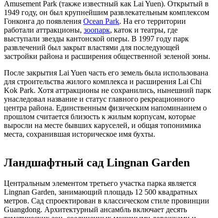
Amusement Park (также известный как Lai Yuen). Открытый в
1949 году, он был крупнейшим развлекательным комплексом
Гонконга до появления
Ocean Park
. На его территории
работали аттракционы,
зоопарк
, каток и театры, где
выступали звезды кантонской оперы. В 1997 году парк
развлечений был закрыт властями для последующей
застройки района и расширения общественной зеленой зоны.
После закрытия Lai Yuen часть его земель была использована
для строительства жилого комплекса и расширения Lai Chi
Kok Park. Хотя аттракционы не сохранились, нынешний парк
унаследовал название и статус главного рекреационного
центра района. Единственным физическим напоминанием о
прошлом считается близость к жилым корпусам, которые
выросли на месте бывших каруселей, и общая топонимика
места, сохранившая историческое имя бухты.
Ландшафтный сад Lingnan Garden
Центральным элементом третьего участка парка является
Lingnan Garden, занимающий площадь 12 500 квадратных
метров. Сад спроектирован в классическом стиле провинции
Guangdong. Архитектурный ансамбль включает десять