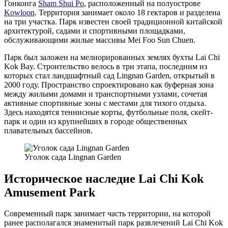
Гонконга
Sham Shui Po
, расположенный на полуострове
Kowloon
. Территория занимает около 18 гектаров и разделена
на три участка. Парк известен своей традиционной китайской
архитектурой, садами и спортивными площадками,
обслуживающими жилые массивы Mei Foo Sun Chuen.
Парк был заложен на мелиорированных землях бухты Lai Chi
Kok Bay. Строительство велось в три этапа, последним из
которых стал ландшафтный сад Lingnan Garden, открытый в
2000 году. Пространство спроектировано как буферная зона
между жилыми домами и транспортными узлами, сочетая
активные спортивные зоны с местами для тихого отдыха.
Здесь находятся теннисные корты, футбольные поля, скейт-
парк и один из крупнейших в городе общественных
плавательных бассейнов.
Уголок сада Lingnan Garden
Историческое наследие Lai Chi Kok
Amusement Park
Современный парк занимает часть территории, на которой
ранее располагался знаменитый парк развлечений Lai Chi Kok