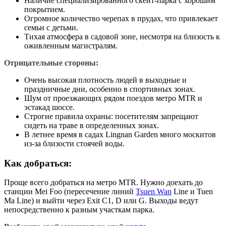
Наличие специализированного скейт-парка с хорошим
покрытием.
Огромное количество черепах в прудах, что привлекает
семьи с детьми.
Тихая атмосфера в садовой зоне, несмотря на близость к
оживленным магистралям.
Отрицательные стороны:
Очень высокая плотность людей в выходные и
праздничные дни, особенно в спортивных зонах.
Шум от проезжающих рядом поездов метро MTR и
эстакад шоссе.
Строгие правила охраны: посетителям запрещают
сидеть на траве в определенных зонах.
В летнее время в садах Lingnan Garden много москитов
из-за близости стоячей воды.
Как добраться:
Проще всего добраться на метро MTR. Нужно доехать до
станции Mei Foo (пересечение линий
Tsuen Wan
Line и Tuen
Ma Line) и выйти через Exit C1, D или G. Выходы ведут
непосредственно к разным участкам парка.