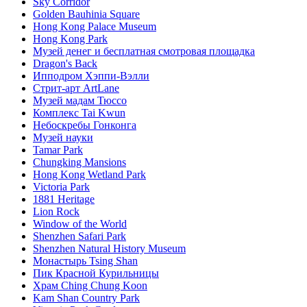
Sky Corridor
Golden Bauhinia Square
Hong Kong Palace Museum
Hong Kong Park
Музей денег и бесплатная смотровая площадка
Dragon's Back
Ипподром Хэппи-Вэлли
Стрит-арт ArtLane
Музей мадам Тюссо
Комплекс Tai Kwun
Небоскребы Гонконга
Музей науки
Tamar Park
Chungking Mansions
Hong Kong Wetland Park
Victoria Park
1881 Heritage
Lion Rock
Window of the World
Shenzhen Safari Park
Shenzhen Natural History Museum
Монастырь Tsing Shan
Пик Красной Курильницы
Храм Ching Chung Koon
Kam Shan Country Park