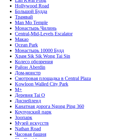
Lan Kwai Fong
Hollywood Road
Большой Будда
Трамвай
Man Mo Temple
Монастырь Чилинь
Central-Mid-Levels Escalator
Макао
Ocean Park
Монастырь 10000 Будд
Храм Sik Sik Wong Tai Sin
Колесо обозрения
Район Aberdin
Дом-монстр
Смотровая площадка в Central Plaza
Kowloon Walled City Park
M+
Деревня Tai O
Диснейленд
Канатная дорога Ngong Ping 360
Коулунский парк
Зоопарк
Музей искусств
Nathan Road
Часовая башня