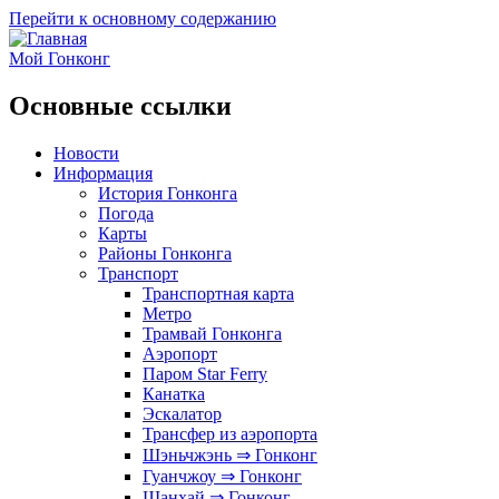
Перейти к основному содержанию
Мой Гонконг
Основные ссылки
Новости
Информация
История Гонконга
Погода
Карты
Районы Гонконга
Транспорт
Транспортная карта
Метро
Трамвай Гонконга
Аэропорт
Паром Star Ferry
Канатка
Эскалатор
Трансфер из аэропорта
Шэньчжэнь ⇒ Гонконг
Гуанчжоу ⇒ Гонконг
Шанхай ⇒ Гонконг