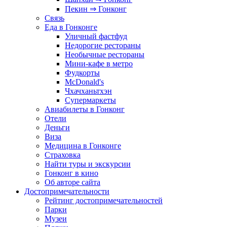
Пекин ⇒ Гонконг
Связь
Еда в Гонконге
Уличный фастфуд
Недорогие рестораны
Необычные рестораны
Мини-кафе в метро
Фудкорты
McDonald's
Чхачханьтхэн
Супермаркеты
Авиабилеты в Гонконг
Отели
Деньги
Виза
Медицина в Гонконге
Страховка
Найти туры и экскурсии
Гонконг в кино
Об авторе сайта
Достопримечательности
Рейтинг достопримечательностей
Парки
Музеи