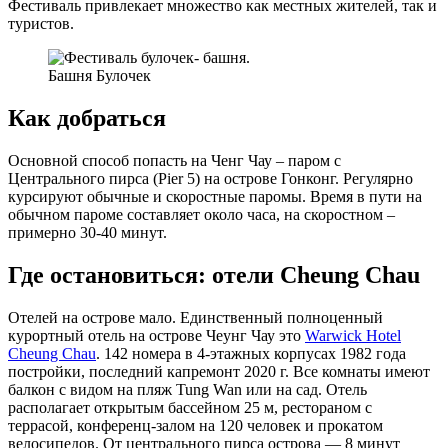
Фестиваль привлекает множество как местных жителей, так и
туристов.
Башня Булочек
Как добраться
Основной способ попасть на Ченг Чау – паром с
Центрального пирса (Pier 5) на острове Гонконг. Регулярно
курсируют обычные и скоростные паромы. Время в пути на
обычном пароме составляет около часа, на скоростном –
примерно 30-40 минут.
Где остановиться: отели Cheung Chau
Отелей на острове мало. Единственный полноценный
курортный отель на острове Чеунг Чау это
Warwick Hotel
Cheung Chau
. 142 номера в 4-этажных корпусах 1982 года
постройки, последний капремонт 2020 г. Все комнаты имеют
балкон с видом на пляж Tung Wan или на сад. Отель
располагает открытым бассейном 25 м, рестораном с
террасой, конференц-залом на 120 человек и прокатом
велосипедов. От центрального пирса острова — 8 минут