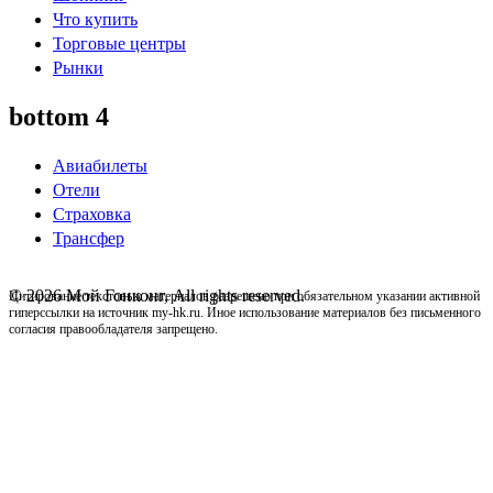
Что купить
Торговые центры
Рынки
bottom 4
Авиабилеты
Отели
Страховка
Трансфер
© 2026 Мой Гонконг, All rights reserved.
Цитирование текстовых материалов разрешено при обязательном указании активной
гиперссылки на источник my-hk.ru. Иное использование материалов без письменного
согласия правообладателя запрещено.