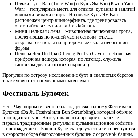
Пляжи Тунг Ван (Tung Wan) и Кунь Ям Ван (Kwun Yam
Wan) – популярные места для отдыха, купания и занятий
водными видами спорта. На пляже Кунь Ям Ван
расположен центр виндсерфинга, где тренировалась
олимпийская чемпионка Ли Лайшань.
Мини-Великая Стена – живописная пешеходная тропа,
пролегающая по южной части острова, откуда
открываются виды на прибрежные скалы необычной
формы.
Пещера Чён По Цая (Cheung Po Tsai Cave) – небольшая
прибрежная пещера, которая, по легенде, служила
тайником для пиратских сокровищ.
Прогулки по острову, исследование бухт и скалистых берегов
также являются популярными занятиями.
Фестиваль Булочек
Ченг Чау широко известен благодаря ежегодному Фестивалю
Булочек (Da Jiu Festival или Bun Scrambling), который обычно
проводится в мае. Этот уникальный праздник включает
парады, традиционные ритуалы и кульминационное событие
– восхождение на Башню Булочек, где участники соревнуются
в скорости сбора благословенных булочек с огромной башни.