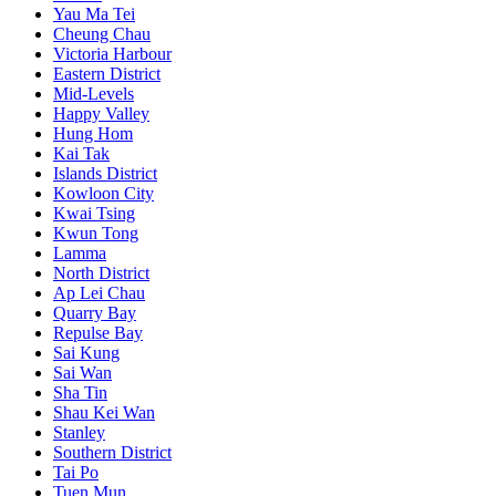
Yau Ma Tei
Cheung Chau
Victoria Harbour
Eastern District
Mid-Levels
Happy Valley
Hung Hom
Kai Tak
Islands District
Kowloon City
Kwai Tsing
Kwun Tong
Lamma
North District
Ap Lei Chau
Quarry Bay
Repulse Bay
Sai Kung
Sai Wan
Sha Tin
Shau Kei Wan
Stanley
Southern District
Tai Po
Tuen Mun