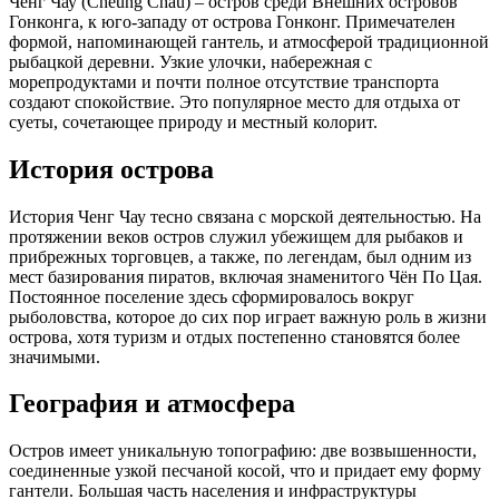
Ченг Чау (Cheung Chau) – остров среди Внешних островов
Гонконга, к юго-западу от острова Гонконг. Примечателен
формой, напоминающей гантель, и атмосферой традиционной
рыбацкой деревни. Узкие улочки, набережная с
морепродуктами и почти полное отсутствие транспорта
создают спокойствие. Это популярное место для отдыха от
суеты, сочетающее природу и местный колорит.
История острова
История Ченг Чау тесно связана с морской деятельностью. На
протяжении веков остров служил убежищем для рыбаков и
прибрежных торговцев, а также, по легендам, был одним из
мест базирования пиратов, включая знаменитого Чён По Цая.
Постоянное поселение здесь сформировалось вокруг
рыболовства, которое до сих пор играет важную роль в жизни
острова, хотя туризм и отдых постепенно становятся более
значимыми.
География и атмосфера
Остров имеет уникальную топографию: две возвышенности,
соединенные узкой песчаной косой, что и придает ему форму
гантели. Большая часть населения и инфраструктуры