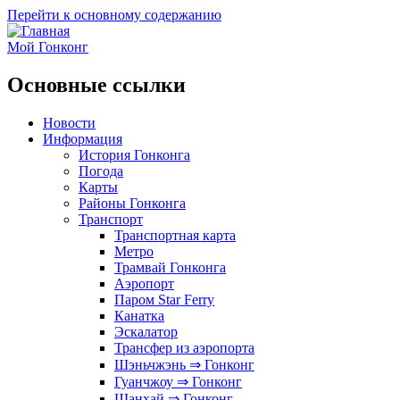
Перейти к основному содержанию
Мой Гонконг
Основные ссылки
Новости
Информация
История Гонконга
Погода
Карты
Районы Гонконга
Транспорт
Транспортная карта
Метро
Трамвай Гонконга
Аэропорт
Паром Star Ferry
Канатка
Эскалатор
Трансфер из аэропорта
Шэньчжэнь ⇒ Гонконг
Гуанчжоу ⇒ Гонконг
Шанхай ⇒ Гонконг